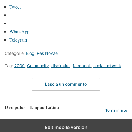
Tweet
WhatsApp
Telegram
Categorie:
Blog
,
Res Novae
Tag:
2009
,
Community
,
discipulus
,
facebook
,
social network
Lascia un commento
Discipulus – Lingua Latina
Torna in alto
Exit mobile version