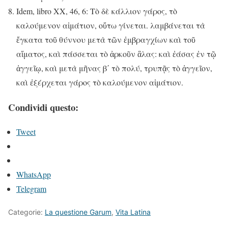
Idem, libro XX, 46, 6: Τὸ δὲ κάλλιον γάρος, τὸ
καλούμενον αἱμάτιον, οὕτω γίνεται. λαμβάνεται τὰ
ἔγκατα τοῦ θύννου μετὰ τῶν ἐμβραγχίων καὶ τοῦ
αἵματος, καὶ πάσσεται τὸ ἀρκοῦν ἃλας: καὶ ἐάσας ἐν τῷ
ἀγγεῖῳ, καὶ μετὰ μῆνας βʹ τὸ πολύ, τρυπᾷς τὸ ἀγγεῖον,
καὶ ἐξέρχεται γάρος τὸ καλούμενον αἱμάτιον.
Condividi questo:
Tweet
WhatsApp
Telegram
Categorie:
La questione Garum
,
Vita Latina