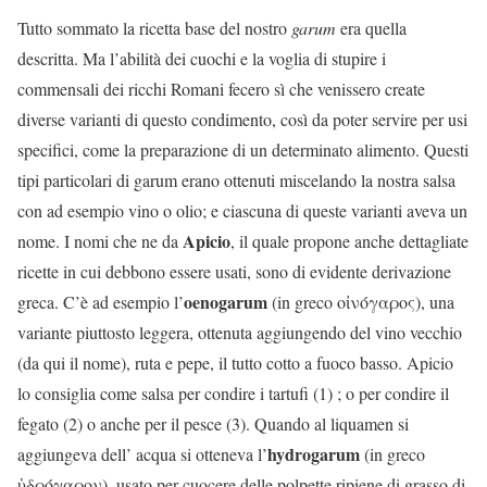
Tutto sommato la ricetta base del nostro
garum
era quella
descritta. Ma l’abilità dei cuochi e la voglia di stupire i
commensali dei ricchi Romani fecero sì che venissero create
diverse varianti di questo condimento, così da poter servire per usi
specifici, come la preparazione di un determinato alimento. Questi
tipi particolari di garum erano ottenuti miscelando la nostra salsa
con ad esempio vino o olio; e ciascuna di queste varianti aveva un
Apicio
nome. I nomi che ne da
, il quale propone anche dettagliate
ricette in cui debbono essere usati, sono di evidente derivazione
oenogarum
greca. C’è ad esempio l’
(in greco οἰνόγαρος), una
variante piuttosto leggera, ottenuta aggiungendo del vino vecchio
(da qui il nome), ruta e pepe, il tutto cotto a fuoco basso. Apicio
lo consiglia come salsa per condire i tartufi (1) ; o per condire il
fegato (2) o anche per il pesce (3). Quando al liquamen si
hydrogarum
aggiungeva dell’ acqua si otteneva l’
(in greco
ὑδρόγαρον), usato per cuocere delle polpette ripiene di grasso di