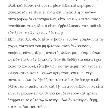
ἁλσί: καὶ ἐάσας ἐπὶ νύκτα μίαν βάλε ἐπὶ κεράμιον
ἀπώμαστόν τε τίθει ἐν ἡλίῳ ἐπὶ μῆνας βʹ ἢ γʹ δονῶν
αὐτὸ ῥάβδῳ ἐκ διαστημάτων, εἶτα λαβών καὶ πομάσας
ἀποτίθεσο. τινὲς δὲ καὶ οἴνου ἐμβάλλουσιν παλαιοῦ εἰς
τὸν ξέστην τῶν ἰχθύων ξέστας βʹ.
Idem, libro XX 46, 5: Εἶτα εἰ βούλει εὐθέως χρήσασθαι τῷ
γάρῳ, τουτέστι τοῦ μὴ ἡλιάσαι αὐτὸ ἀλλ’ἑψῆσαι,
ποιήσεις οὕτως. ἅλμης στακτῆς δεδοκιμασμένης, οὕτως
ὡς ὠὸν ἐμβληθὲν ἐπιπλεῖν (ἐὰν δὲ βυθίζεται οὔπω ἔχει
ἄλας τὸ ἁρκοῦν), εἶτα βαλὼν εἰς τὴν ἅλμην τὸν ἰχθὺν ἐν
κύθρᾳ καινῇ, καὶ ἐμβαλὼν ὀριγάνου, ἐπιτίθει πυρὶ
αὐτάρκει, ἕως ἂν ἑψηθῇ, τουτέστιν ἕως ἂν ἄρξηται κἂν
ὀλίγον ἀποποιεῖν: τινὲς καὶ ἕψημα προσβάλλουσιν: εἶτα
ψυχθὲν βαλὼν εἰς ὑλιστῆρα καὶ δεύτερον καὶ τρίτον
ἐπίῤῥιπτε τὸ αὐτὸ τῷ ὑλιστῆρι, ἕως ἂν καθαρὸν ἐκβῇ,
καὶ πωμάσας ἀποτίθεσο.