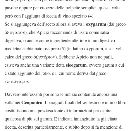
pavone oppure per cuocere delle polpette semplici, questa volta
però con l’aggiunta di feccia di vino speziato (4) .
oxygarum
Se si aggiungeva dell’aceto allora si aveva l’
(dal greco
ὀξύγαρον), che Apicio raccomanda di usare come salsa
digestiva, o anche come ingrediente ulteriore in un digestivo
medicinale chiamato ossiporo (5) (in latino oxyporum, a sua volta
calco del greco ὀξυπόριον). Sebbene Apicio non ne parli,
eleogarum
esisteva anche una variante detta
, ovvero garum a cui
è stato aggiunto dell’olio, e il cui nome deriva dal greco
ἐλαιόγαρον.
Davvero interessanti poi sono le notizie contenute ancora una
Geoponica
volta nei
. I paragrafi finali del ventesimo e ultimo libro
costituiscono una preziosa fonte di informazioni per capire
qualcosa di più sul garum. È indicata innanzitutto la già citata
ricetta, descritta particolarmente, e subito dopo si fa menzione di