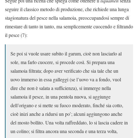
Segue poi una ricetta che spiega come ottenere il
liquamen
senza
seguire il classico metodo di produzione, che richiede una lunga
stagionatura del pesce nella salamoia, preoccupandosi sempre di
rimestare di tanto in tanto, ma semplicemente cuocendo e filtrando
il pesce (7):
Se poi si vuole usare subito il garum, cioè non lasciarlo al
sole, ma farlo cuocere, si procede così. Si prepara una
salamoia filtrata; dopo aver verificato che sia tale che un
uovo immerso in essa galleggi (se l’uovo va a fondo, vuol
dire che non è salata a sufficienza), si immerge nella
salamoia il pesce, in una pentola nuova, si aggiunge
dell’origano e si mette su fuoco moderato, finché sia cotto,
cioè inizi anche a ridursi un po’; alcuni aggiungono anche
del mosto bollito. Una volta raffreddato, lo si lascia cadere in
un colino; si filtra ancora una seconda e una terza volta,