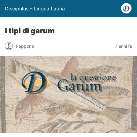
Discipulus – Lingua Latina
I tipi di garum
Peppone
17 anni fa