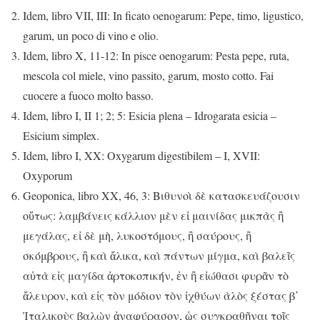
Idem, libro VII, III: In ficato oenogarum: Pepe, timo, ligustico,
garum, un poco di vino e olio.
Idem, libro X, 11-12: In pisce oenogarum: Pesta pepe, ruta,
mescola col miele, vino passito, garum, mosto cotto. Fai
cuocere a fuoco molto basso.
Idem, libro I, II 1; 2; 5: Esicia plena – Idrogarata esicia –
Esicium simplex.
Idem, libro I, XX: Oxygarum digestibilem – I, XVII:
Oxyporum
Geoponica, libro XX, 46, 3: Βιθυνοὶ δὲ κατασκευάζουσιν
οὕτως: λαμβάνεις κάλλιον μὲν εἰ μαινίδας μικπὰς ἢ
μεγάλας, εἰ δὲ μὴ, λυκοστόμους, ἢ σαύρους, ἢ
σκόμβρους, ἢ καὶ ἄλικα, καὶ πάντων μίγμα, καὶ βαλεῖς
αὐτὰ εἰς μαγίδα ἀρτοκοπικήν, ἐν ἢ εἰώθασι φυρᾶν τὸ
ἄλευρον, καὶ εἰς τὸν μόδιον τὸν ἰχθύων ὰλὸς ξέστας βʹ
Ἰταλικοὺς βαλὼν ἀναφύρασον, ὡς συγκραθῆναι τοῖς