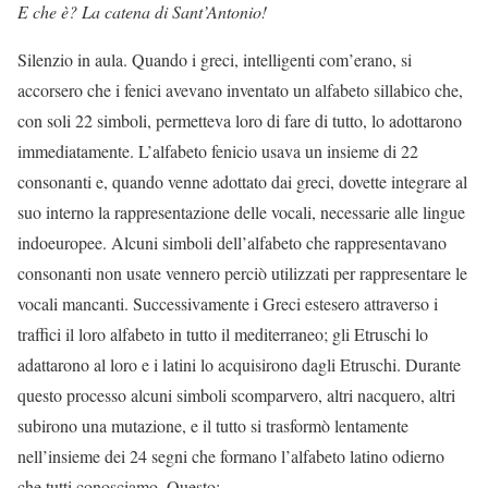
E che è? La catena di Sant’Antonio!
Silenzio in aula. Quando i greci, intelligenti com’erano, si
accorsero che i fenici avevano inventato un alfabeto sillabico che,
con soli 22 simboli, permetteva loro di fare di tutto, lo adottarono
immediatamente. L’alfabeto fenicio usava un insieme di 22
consonanti e, quando venne adottato dai greci, dovette integrare al
suo interno la rappresentazione delle vocali, necessarie alle lingue
indoeuropee. Alcuni simboli dell’alfabeto che rappresentavano
consonanti non usate vennero perciò utilizzati per rappresentare le
vocali mancanti. Successivamente i Greci estesero attraverso i
traffici il loro alfabeto in tutto il mediterraneo; gli Etruschi lo
adattarono al loro e i latini lo acquisirono dagli Etruschi. Durante
questo processo alcuni simboli scomparvero, altri nacquero, altri
subirono una mutazione, e il tutto si trasformò lentamente
nell’insieme dei 24 segni che formano l’alfabeto latino odierno
che tutti conosciamo. Questo: