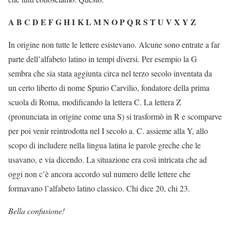
A B C D E F G H I K L M N O P Q R S T U V X Y Z
In origine non tutte le lettere esistevano. Alcune sono entrate a far
parte dell’alfabeto latino in tempi diversi. Per esempio la G
sembra che sia stata aggiunta circa nel terzo secolo inventata da
un certo liberto di nome Spurio Carvilio, fondatore della prima
scuola di Roma, modificando la lettera C. La lettera Z
(pronunciata in origine come una S) si trasformò in R e scomparve
per poi venir reintrodotta nel I secolo a. C. assieme alla Y, allo
scopo di includere nella lingua latina le parole greche che le
usavano, e via dicendo. La situazione era così intricata che ad
oggi non c’è ancora accordo sul numero delle lettere che
formavano l’alfabeto latino classico. Chi dice 20, chi 23.
Bella confusione!