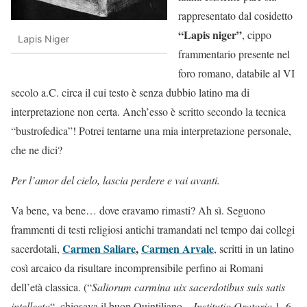
rappresentato dal cosidetto
“Lapis niger”
, cippo
Lapis Niger
frammentario presente nel
foro romano, databile al VI
secolo a.C. circa il cui testo è senza dubbio latino ma di
interpretazione non certa. Anch’esso è scritto secondo la tecnica
“bustrofedica”! Potrei tentarne una mia interpretazione personale,
che ne dici?
Per l’amor del cielo, lascia perdere e vai avanti.
Va bene, va bene… dove eravamo rimasti? Ah sì. Seguono
frammenti di testi religiosi antichi tramandati nel tempo dai collegi
Carmen Saliare
,
Carmen Arvale
sacerdotali,
, scritti in un latino
così arcaico da risultare incomprensibile perfino ai Romani
dell’età classica. (“
Saliorum carmina uix sacerdotibus suis satis
intellecta
“, chiosava il buon Quintiliano –
Institutio Oratoria
1, 6,