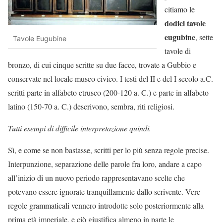
citiamo le
dodici tavole
eugubine
, sette
Tavole Eugubine
tavole di
bronzo, di cui cinque scritte su due facce, trovate a Gubbio e
conservate nel locale museo civico. I testi del II e del I secolo a.C.
scritti parte in alfabeto etrusco (200-120 a. C.) e parte in alfabeto
latino (150-70 a. C.) descrivono, sembra, riti religiosi.
Tutti esempi di difficile interpretazione quindi.
Sì, e come se non bastasse, scritti per lo più senza regole precise.
Interpunzione, separazione delle parole fra loro, andare a capo
all’inizio di un nuovo periodo rappresentavano scelte che
potevano essere ignorate tranquillamente dallo scrivente. Vere
regole grammaticali vennero introdotte solo posteriormente alla
prima età imperiale, e ciò giustifica almeno in parte le