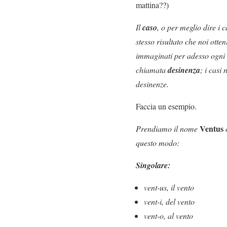
mattina??)
Il
caso
, o per meglio dire i 
stesso risultato che noi ott
immaginati per adesso ogni n
chiamata
desinenza
; i casi
desinenze.
Faccia un esempio.
Ventus
Prendiamo il nome
questo modo:
Singolare:
vent-us, il vento
vent-i, del vento
vent-o, al vento