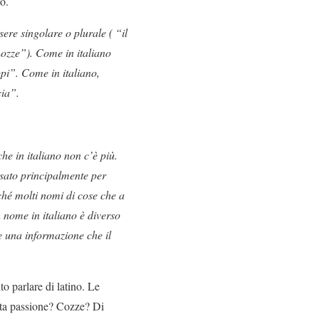
o.
ere singolare o plurale ( “il
nozze”). Come in italiano
pi”. Come in italiano,
cia”.
he in italiano non c’è più.
 usato principalmente per
ché molti nomi di cose che a
n nome in italiano è diverso
e una informazione che il
o parlare di latino. Le
anta passione? Cozze? Di