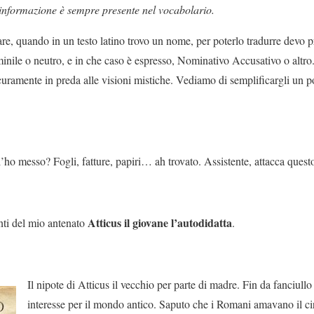
nformazione è sempre presente nel vocabolario.
re, quando in un testo latino trovo un nome, per poterlo tradurre devo pr
minile o neutro, e in che caso è espresso, Nominativo Accusativo o altro
icuramente in preda alle visioni mistiche. Vediamo di semplificargli un po
 messo? Fogli, fatture, papiri… ah trovato. Assistente, attacca questo
Atticus il giovane l’autodidatta
unti del mio antenato
.
Il nipote di Atticus il vecchio per parte di madre. Fin da fanciull
interesse per il mondo antico. Saputo che i Romani amavano il ci