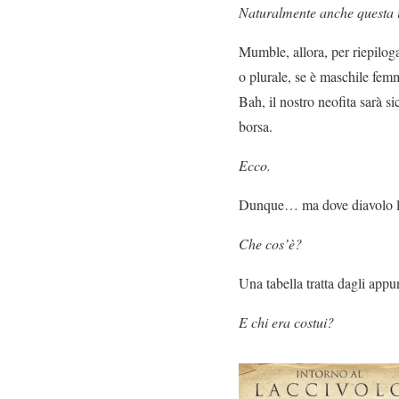
Naturalmente anche questa i
Mumble, allora, per riepiloga
o plurale, se è maschile fem
Bah, il nostro neofita sarà s
borsa.
Ecco.
Dunque… ma dove diavolo l’ho
Che cos’è?
Una tabella tratta dagli app
E chi era costui?