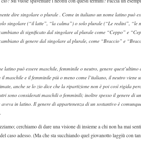
o ciò? Mi vuole spaventare i neofiti con questi termini? Faccia un esempi
ente dire singolare o plurale . Come in italiano un nome latino può ess
olo singolare (“il latte”, “la calma”) o solo plurale (“Le redini”, “le 
 cambiano di significato dal singolare al plurale come “Ceppo” e “Cep
 cambiano di genere dal singolare al plurale, come “Braccio” e “Brac
e latino può essere maschile, femminile o neutro, genere quest’ultimo c
a il maschile e il femminile più o meno come l’italiano, il neutro viene
mate, anche se lo zio dice che la ripartizione non è poi così rigida per
tri sono considerati maschili o femminili; inoltre spesso il genere di u
 aveva in latino. Il genere di appartenenza di un sostantivo è comunqu
.
zziamo; cerchiamo di dare una visione di insieme a chi non ha mai sentit
li del caso adesso. (Ma che sta succhiando quel giovanotto laggiù con t