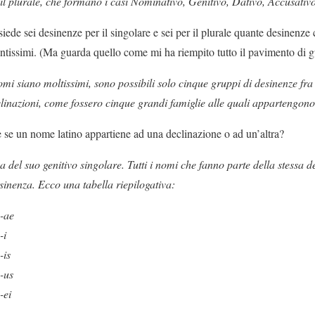
r il plurale, che formano i casi Nominativo, Genitivo, Dativo, Accusativ
de sei desinenze per il singolare e sei per il plurale quante desinenze 
ntissimi. (Ma guarda quello come mi ha riempito tutto il pavimento di g
mi siano moltissimi, sono possibili solo cinque gruppi di desinenze fra 
clinazioni, come fossero cinque grandi famiglie alle quali appartengono 
e se un nome latino appartiene ad una declinazione o ad un’altra?
 del suo genitivo singolare. Tutti i nomi che fanno parte della stessa d
sinenza. Ecco una tabella riepilogativa:
 -ae
-i
-is
 -us
-ei