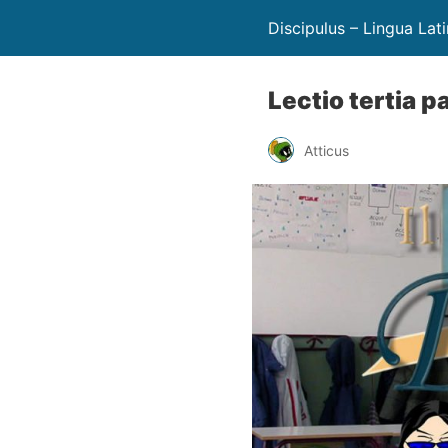
Discipulus – Lingua Lat
Lectio tertia p
Atticus