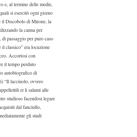
co e, al termine delle medie,
quali si esercitò ogni giorno
e il Discobolo di Mirone, la
ilizzando la canna per
a, di passaggio per puro caso
e il classico” era locuzione
iceo. Accortosi con
are il tempo perduto
to autobiografico di
) “Il lacciuolo, ovvero
pellettili et li salami alle
ustre studioso facendosi legare
cquisiti dal fanciullo,
mediatamente gli studi