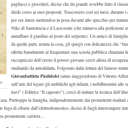
pagliacci e giocolieri, decise che da grande avrebbe fatto il classi
diede corso ai suoi propositi. Trascorsero così sei mesi, durante i 
per ore intere mettendosi in posa davanti allo specchio per imitar
Nike di Samotracia e il Laocoonte (che mimava alla perfezione ut
annaffiare il giardino al posto del serpente). Un amico di famigli
da quelle parti, notata la cosa, gli spiegò con delicatezza che “far
riferita banalmente al frequentare una scuola pubblica chiamata l
raccapriccio dell’errore il povero giovane cercò allora di recuper
studiando da autodidatta. Folgorato dalla lettura del famoso tratta
Giovanbattista Piedidolci
(aiuto maggiordomo di Vittorio Alfieri
lo
sull’arte del legare gli umbilichi agli infanti, i nobilhuomini alle sup
travi” ( Editrice “Il capestro”), cercò di imitare la tecnica dell’ill
 casa. Purtroppo la famiglia, indipendentemente dai promettenti risultati a
 fuga di cibarie dall’elettrodomestico, decise di fargli interrompere im
una promettente carriera…