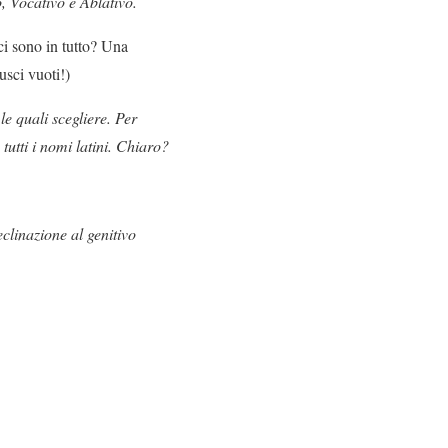
o, Vocativo e Ablativo.
ci sono in tutto? Una
usci vuoti!)
le quali scegliere. Per
tutti i nomi latini. Chiaro?
eclinazione al genitivo