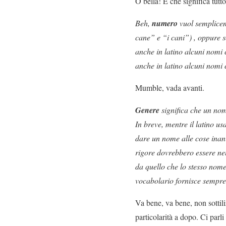
O bella! E che significa tutt
Beh,
numero
vuol semplicem
cane” e “i cani”) , oppure s
anche in latino alcuni nomi
anche in latino alcuni nomi
Mumble, vada avanti.
Genere
significa che un nom
In breve, mentre il latino us
dare un nome alle cose inani
rigore dovrebbero essere neu
da quello che lo stesso nome
vocabolario fornisce sempre
Va bene, va bene, non sottili
particolarità a dopo. Ci par