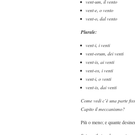
vent-um, il vento
vent-e, o vento
vent-o, dal vento
Plurale:
vent-i, i venti
vent-orum, dei venti
vent-is, ai venti
vent-os, i venti
vent-i, o venti
vent-is, dai venti
Come vedi c’è una parte fissa
Capito il meccanismo?
Più o meno; e quante desine