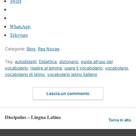
Tweet
WhatsApp
Telegram
Categorie:
Blog
,
Res Novae
Tag:
autodidatti
,
Didattica
,
dizionario
,
guida all'uso del
vocabolario
,
risalire al lemma
,
usare il vocabolario
,
vocabolario
,
vocabolario di latino
,
vocabolario latino italiano
Lascia un commento
Discipulus – Lingua Latina
Torna in alto