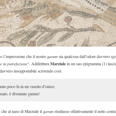
nno l’impressione che il nostro
garum
sia qualcosa dall’odore davvero sg
Marziale
se in putrefazione
“. Addirittura
in un suo epigramma (1) lascia 
davvero insopportabile scrivendo così:
uto poco fa in un vasetto d’onice;
sato, è diventato garum!
che al naso di Marziale il
garum
risultasse olfattivamente il netto cont