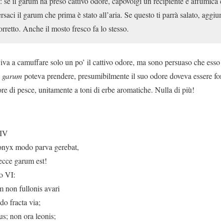
: se il garum ha preso cattivo odore, capovolgi un recipiente e affumica 
ersaci il garum che prima è stato all’aria. Se questo ti parrà salato, aggiu
retto. Anche il mosto fresco fa lo stesso.
iva a camuffare solo un po’ il cattivo odore, ma sono persuaso che esso
l
garum
poteva prendere, presumibilmente il suo odore doveva essere fo
 di pesce, unitamente a toni di erbe aromatiche. Nulla di più!
CIV
onyx modo parva gerebat,
 ecce garum est!
o VI:
 non fullonis avari
o fracta via;
s; non ora leonis;