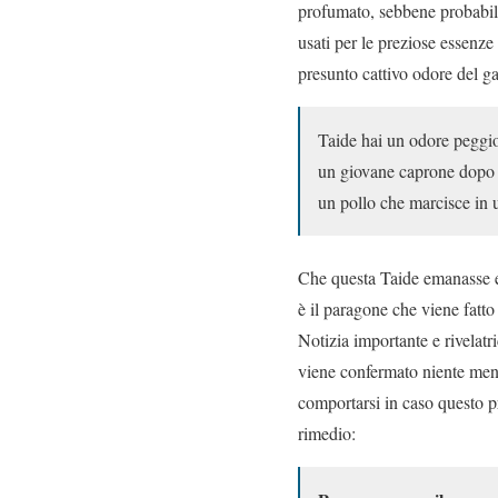
profumato, sebbene probabil
usati per le preziose essenz
presunto cattivo odore del g
Taide hai un odore peggior
un giovane caprone dopo es
un pollo che marcisce in 
Che questa Taide emanasse ef
è il paragone che viene fatto
Notizia importante e rivelat
viene confermato niente me
comportarsi in caso questo p
rimedio: