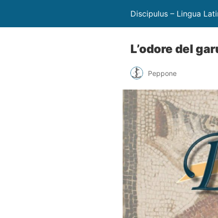
Discipulus – Lingua Lat
L’odore del ga
Peppone