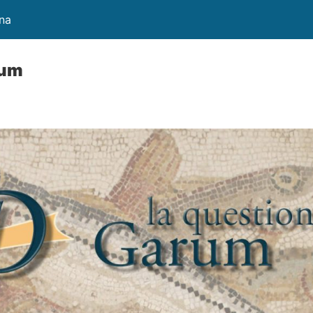
ina
rum