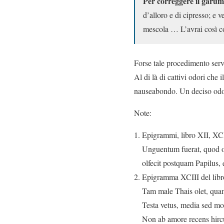
Per correggere il garum
d’alloro e di cipresso; e v
mescola … L’avrai così cor
Forse tale procedimento serv
Al di là di cattivi odori che i
nauseabondo. Un deciso odore
Note:
Epigrammi, libro XII, X
Unguentum fuerat, quod 
olfecit postquam Papilus,
Epigramma XCIII del libr
Tam male Thais olet, quam
Testa vetus, media sed mod
Non ab amore recens hircu