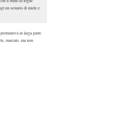
con il fumo di foglie
ngi un sestario di miele e
 permaneva in larga parte.
rte, marcato, ma non