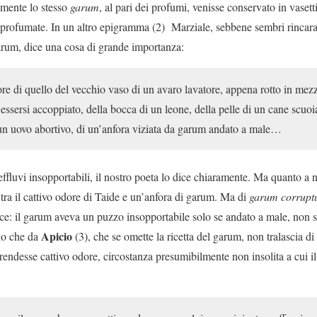
mente lo stesso
garum
, al pari dei profumi, venisse conservato in vasetti
e profumate. In un altro epigramma (2) Marziale, sebbene sembri rincara
arum, dice una cosa di grande importanza:
e di quello del vecchio vaso di un avaro lavatore, appena rotto in mezzo
sersi accoppiato, della bocca di un leone, della pelle di un cane scuoiat
un uovo abortivo, di un’anfora viziata da garum andato a male…
fluvi insopportabili, il nostro poeta lo dice chiaramente. Ma quanto a n
 tra il cattivo odore di Taide e un’anfora di garum. Ma di
garum
corrupt
rice: il garum aveva un puzzo insopportabile solo se andato a male, non 
Apicio
no che da
(3), che se omette la ricetta del garum, non tralascia d
rendesse cattivo odore, circostanza presumibilmente non insolita a cui 