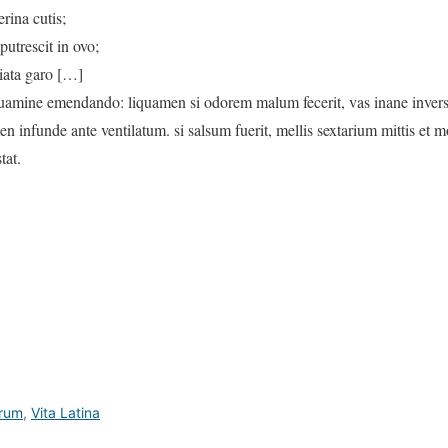
rina cutis;
utrescit in ovo;
iata garo […]
iquamine emendando: liquamen si odorem malum fecerit, vas inane inver
en infunde ante ventilatum. si salsum fuerit, mellis sextarium mittis et
tat.
arum
,
Vita Latina