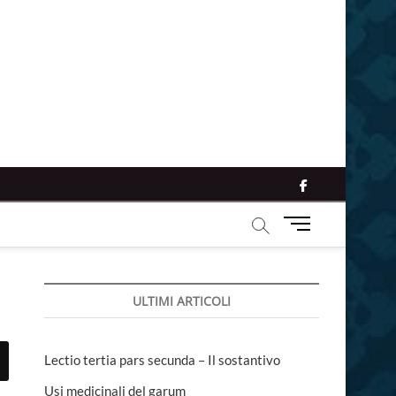
facebook
M
e
n
u
ULTIMI ARTICOLI
B
u
t
t
Lectio tertia pars secunda – Il sostantivo
o
Usi medicinali del garum