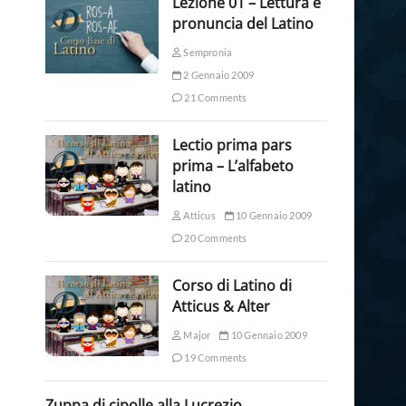
Lezione 01 – Lettura e
pronuncia del Latino
Sempronia
2 Gennaio 2009
21 Comments
Lectio prima pars
prima – L’alfabeto
latino
Atticus
10 Gennaio 2009
20 Comments
Corso di Latino di
Atticus & Alter
Major
10 Gennaio 2009
19 Comments
Zuppa di cipolle alla Lucrezio