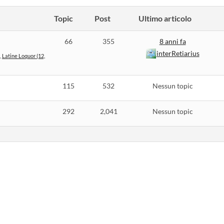
Topic
Post
Ultimo articolo
66
355
8 anni fa
interRetiarius
Latine Loquor (12,
115
532
Nessun topic
292
2,041
Nessun topic