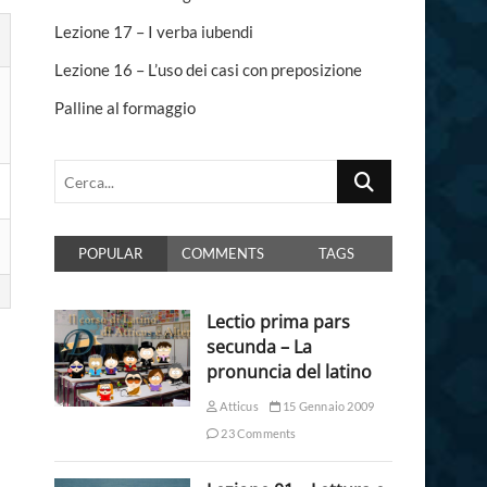
n
Lezione 17 – I verba iubendi
Lezione 16 – L’uso dei casi con preposizione
Palline al formaggio
Cerca...
POPULAR
COMMENTS
TAGS
Lectio prima pars
secunda – La
pronuncia del latino
Atticus
15 Gennaio 2009
23 Comments