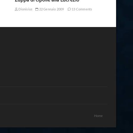
Dionisius
22 Gennaio 2009
13 Comments
Home