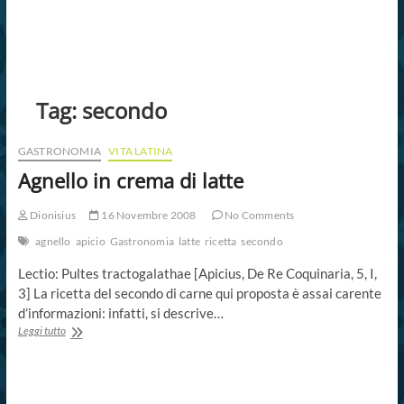
Tag:
secondo
GASTRONOMIA
VITA LATINA
Agnello in crema di latte
Dionisius
16 Novembre 2008
No Comments
agnello
apicio
Gastronomia
latte
ricetta
secondo
Lectio: Pultes tractogalathae [Apicius, De Re Coquinaria, 5, I,
3] La ricetta del secondo di carne qui proposta è assai carente
d’informazioni: infatti, si descrive…
Agnello
Leggi tutto
in
crema
di
latte