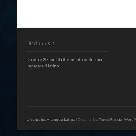
Discipulus.it
Da oltre 20 anni il riferimento online per
imparare il latino
Discipulus – Lingua Latina
| Designed by:
Theme Freesia
|
WordP