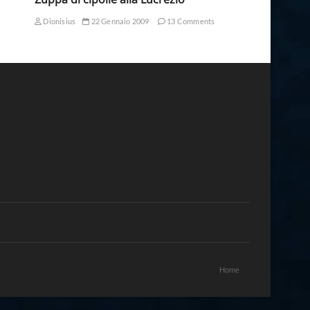
Dionisius
22 Gennaio 2009
13 Comments
Home