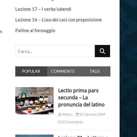
n
Lezione 17 – I verba iubendi
Lezione 16 – L’uso dei casi con preposizione
Palline al formaggio
am
Cerca...
POPULAR
COMMENTS
TAGS
Lectio prima pars
secunda – La
pronuncia del latino
Atticus
15 Gennaio 2009
23 Comments