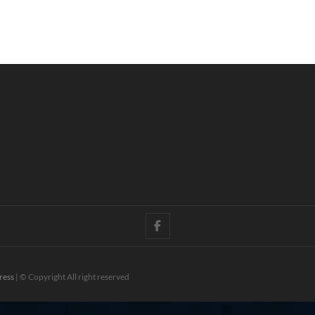
facebook
ress
| © Copyright All right reserved