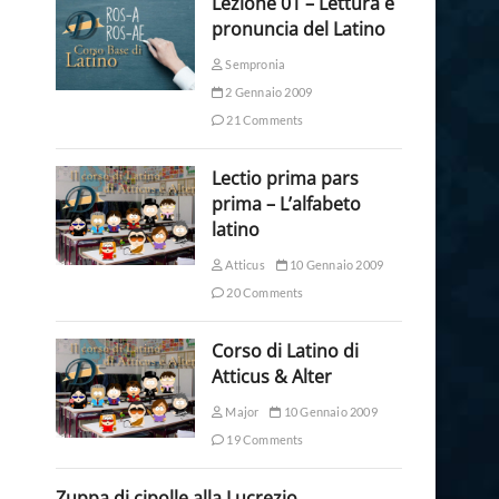
Lezione 01 – Lettura e
pronuncia del Latino
Sempronia
2 Gennaio 2009
21 Comments
Lectio prima pars
prima – L’alfabeto
latino
Atticus
10 Gennaio 2009
20 Comments
Corso di Latino di
Atticus & Alter
Major
10 Gennaio 2009
19 Comments
Zuppa di cipolle alla Lucrezio