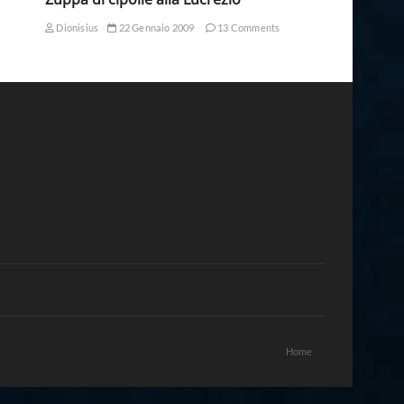
Dionisius
22 Gennaio 2009
13 Comments
Home