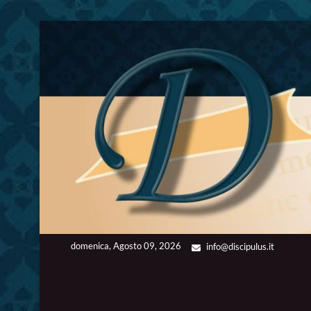
Skip
to
content
domenica, Agosto 09, 2026
info@discipulus.it