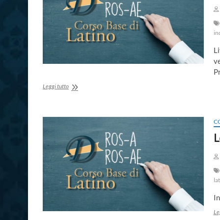
in
Li
ve
P
Lezione
Leggi tutto
15
–
Esercizi
sugli
C
usi
L
di
cum
la
In
Le