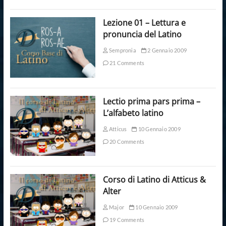
Lezione 01 – Lettura e
pronuncia del Latino
Sempronia
2 Gennaio 2009
21 Comments
Lectio prima pars prima –
L’alfabeto latino
Atticus
10 Gennaio 2009
20 Comments
Corso di Latino di Atticus &
Alter
Major
10 Gennaio 2009
19 Comments