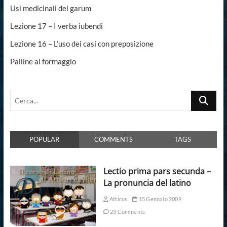
Usi medicinali del garum
Lezione 17 – I verba iubendi
Lezione 16 – L’uso dei casi con preposizione
Palline al formaggio
Cerca...
POPULAR
COMMENTS
TAGS
Lectio prima pars secunda –
La pronuncia del latino
Atticus
15 Gennaio 2009
23 Comments