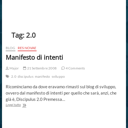
Tag:
2.0
BLOG
RES NOVAE
Manifesto di intenti
Major
21 Settembre 2008
4 Comments
2.0
discipulus
manifesto
sviluppo
Ricominciamo da dove eravamo rimasti sul blog di sviluppo,
ovvero dal manifesto di intenti per quello che sarà, anzi, che
già è, Discipulus 2.0 Premessa…
Manifesto
Leggi tutto
di
intenti