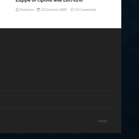
Dionisius
22 Gennaio 2009
13 Comments
Home