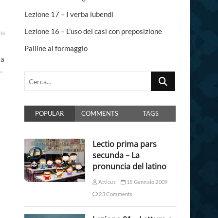
n
Lezione 17 – I verba iubendi
Lezione 16 – L’uso dei casi con preposizione
iquamen
oenogarum
oxygarum
pesce
tipi
Palline al formaggio
Ma
…
Cerca...
POPULAR
COMMENTS
TAGS
Lectio prima pars
secunda – La
pronuncia del latino
Atticus
15 Gennaio 2009
23 Comments