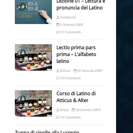
Lezione 01 – Lettura e
pronuncia del Latino
Sempronia
2 Gennaio 2009
21 Comments
Lectio prima pars
prima – L’alfabeto
latino
Atticus
10 Gennaio 2009
20 Comments
Corso di Latino di
Atticus & Alter
Major
10 Gennaio 2009
19 Comments
Zuppa di cipolle alla Lucrezio