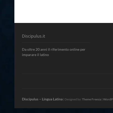
Discipulus.it
Da oltre 20 anni il riferimento online per
imparare il latino
Discipulus – Lingua Latina
| Designed by:
Theme Freesia
|
WordP