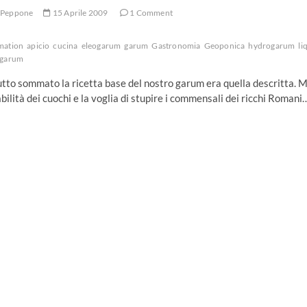
Peppone
15 Aprile 2009
1 Comment
mation
apicio
cucina
eleogarum
garum
Gastronomia
Geoponica
hydrogarum
l
 garum
tto sommato la ricetta base del nostro garum era quella descritta. 
abilità dei cuochi e la voglia di stupire i commensali dei ricchi Romani