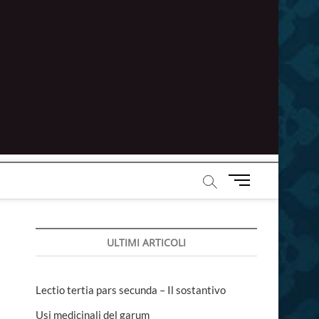
M
e
n
u
ULTIMI ARTICOLI
B
u
t
t
Lectio tertia pars secunda – Il sostantivo
o
Usi medicinali del garum