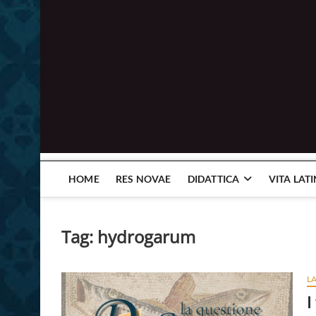
HOME
RES NOVAE
DIDATTICA
VITA LAT
Tag:
hydrogarum
L
I