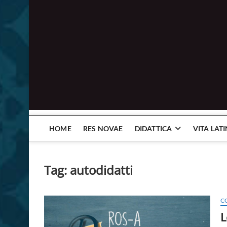
HOME
RES NOVAE
DIDATTICA
VITA LAT
Tag:
autodidatti
C
L