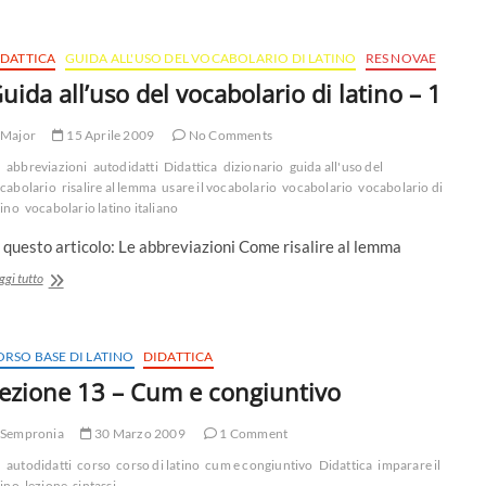
IDATTICA
GUIDA ALL'USO DEL VOCABOLARIO DI LATINO
RES NOVAE
uida all’uso del vocabolario di latino – 1
Major
15 Aprile 2009
No Comments
abbreviazioni
autodidatti
Didattica
dizionario
guida all'uso del
cabolario
risalire al lemma
usare il vocabolario
vocabolario
vocabolario di
tino
vocabolario latino italiano
 questo articolo: Le abbreviazioni Come risalire al lemma
Guida
ggi tutto
all’uso
del
vocabolario
di
ORSO BASE DI LATINO
DIDATTICA
latino
ezione 13 – Cum e congiuntivo
–
1
Sempronia
30 Marzo 2009
1 Comment
autodidatti
corso
corso di latino
cum e congiuntivo
Didattica
imparare il
tino
lezione
sintassi