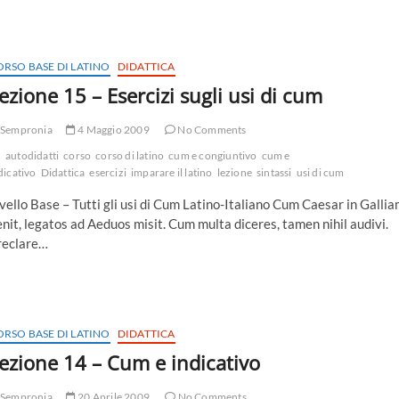
ORSO BASE DI LATINO
DIDATTICA
ezione 15 – Esercizi sugli usi di cum
Sempronia
4 Maggio 2009
No Comments
autodidatti
corso
corso di latino
cum e congiuntivo
cum e
dicativo
Didattica
esercizi
imparare il latino
lezione
sintassi
usi di cum
vello Base – Tutti gli usi di Cum Latino-Italiano Cum Caesar in Galli
nit, legatos ad Aeduos misit. Cum multa diceres, tamen nihil audivi.
reclare…
ORSO BASE DI LATINO
DIDATTICA
ezione 14 – Cum e indicativo
Sempronia
20 Aprile 2009
No Comments