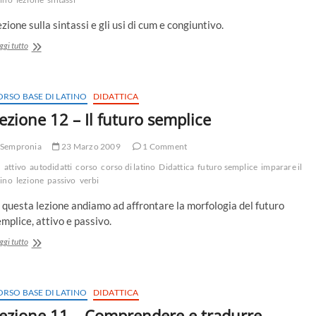
zione sulla sintassi e gli usi di cum e congiuntivo.
Lezione
ggi tutto
13
–
Cum
e
ORSO BASE DI LATINO
DIDATTICA
congiuntivo
ezione 12 – Il futuro semplice
Sempronia
23 Marzo 2009
1 Comment
attivo
autodidatti
corso
corso di latino
Didattica
futuro semplice
imparare il
tino
lezione
passivo
verbi
 questa lezione andiamo ad affrontare la morfologia del futuro
mplice, attivo e passivo.
Lezione
ggi tutto
12
–
Il
futuro
ORSO BASE DI LATINO
DIDATTICA
semplice
ezione 11 – Comprendere e tradurre