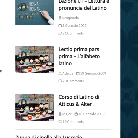
Lezione 01 – Lettura e
pronuncia del Latino
Sempronia
2 Gennaio 2009
21 Comments
Lectio prima pars
prima – L’alfabeto
latino
am
Atticus
10 Gennaio 2009
20 Comments
Corso di Latino di
Atticus & Alter
Major
10 Gennaio 2009
19 Comments
Zuppa di cipolle alla Lucrezio