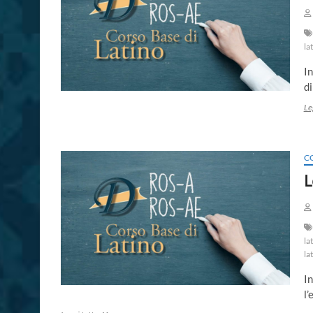
la
In
di
Le
C
L
la
la
In
l’