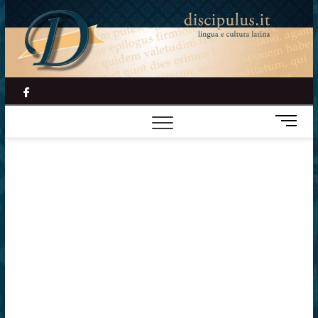
Skip
to
content
facebook
M
e
n
u
B
u
t
t
o
n