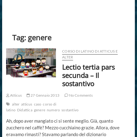
Tag:
genere
CORSO DI LATINO DI ATTICUS E
ALTER
Lectio tertia pars
secunda – Il
sostantivo
Atticus
27 Gennaio 2013
No Comments
alter
atticus
caso
corso di
latino
Didattica
genere
numero
sostantivo
Ah, dopo aver mangiato ci si sente meglio. Già, quanto
zucchero nel caffè? Mezzo cucchiaino grazie. Allora, dove
eravamo rimasti? Stavamo parlando del dizionario