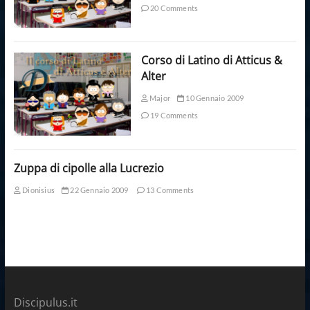
20 Comments
Corso di Latino di Atticus &
Alter
Major
10 Gennaio 2009
19 Comments
Zuppa di cipolle alla Lucrezio
Dionisius
22 Gennaio 2009
13 Comments
Discipulus.it