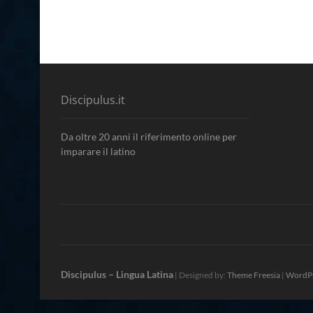
Discipulus.it
Da oltre 20 anni il riferimento online per
imparare il latino
Discipulus – Lingua Latina
| Designed by:
Theme Freesia
|
WordP