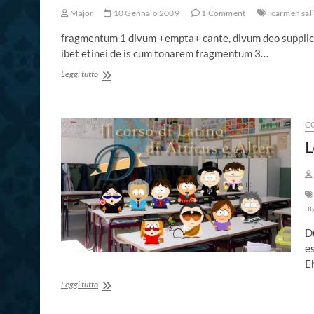
Major
10 Gennaio 2009
1 Comment
carmen sal
fragmentum 1 divum +empta+ cante, divum deo supplic
ibet etinei de is cum tonarem fragmentum 3…
Carmen
Leggi tutto
Saliare
CO
L
ni
Du
es
E
Lectio
Leggi tutto
prima
pars