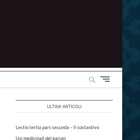
M
e
n
u
ULTIMI ARTICOLI
B
u
t
t
Lectio tertia pars secunda – Il sostantivo
o
Usi medicinali del garum