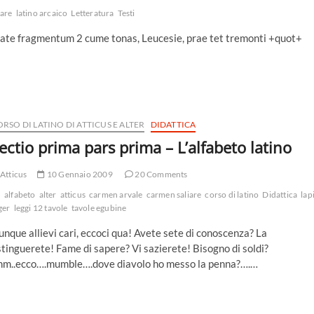
iare
latino arcaico
Letteratura
Testi
ate fragmentum 2 cume tonas, Leucesie, prae tet tremonti +quot+
RSO DI LATINO DI ATTICUS E ALTER
DIDATTICA
ectio prima pars prima – L’alfabeto latino
Atticus
10 Gennaio 2009
20 Comments
alfabeto
alter
atticus
carmen arvale
carmen saliare
corso di latino
Didattica
lap
ger
leggi 12 tavole
tavole egubine
nque allievi cari, eccoci qua! Avete sete di conoscenza? La
tinguerete! Fame di sapere? Vi sazierete! Bisogno di soldi?
hm..ecco….mumble….dove diavolo ho messo la penna?….…