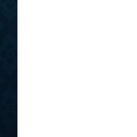
prima
–
L’alfabeto
latino