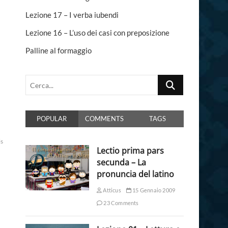
n
Lezione 17 – I verba iubendi
Lezione 16 – L’uso dei casi con preposizione
Palline al formaggio
Cerca...
POPULAR
COMMENTS
TAGS
is
Lectio prima pars
secunda – La
pronuncia del latino
Atticus
15 Gennaio 2009
23 Comments