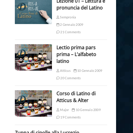
Lezione 01 – Lettura e
pronuncia del Latino
Sempronia
2 Gennaio 2009
21 Comments
Lectio prima pars
prima – L’alfabeto
latino
Atticus
10 Gennaio 2009
20 Comments
Corso di Latino di
Atticus & Alter
Major
10 Gennaio 2009
19 Comments
Zuppa di cipolle alla Lucrezio