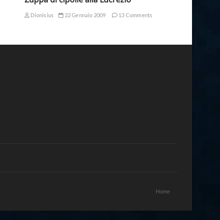
Dionisius
22 Gennaio 2009
13 Comments
Home