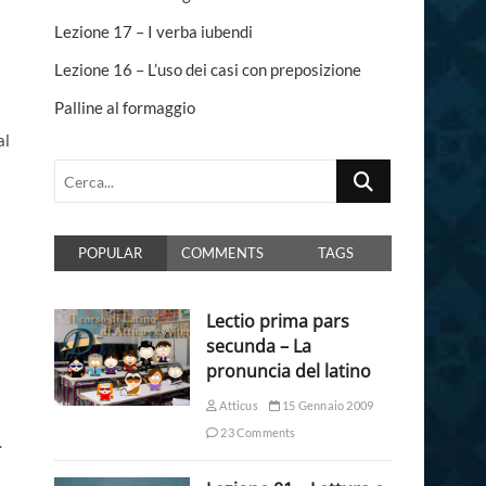
n
Lezione 17 – I verba iubendi
Lezione 16 – L’uso dei casi con preposizione
Palline al formaggio
al
Cerca...
POPULAR
COMMENTS
TAGS
Lectio prima pars
secunda – La
pronuncia del latino
Atticus
15 Gennaio 2009
23 Comments
.