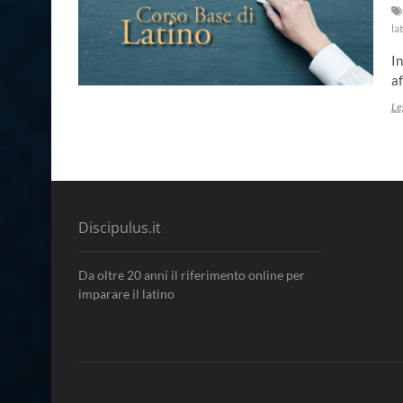
la
In
af
Le
Discipulus.it
Da oltre 20 anni il riferimento online per
imparare il latino