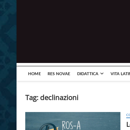
HOME
RES NOVAE
DIDATTICA
VITA LAT
Tag:
declinazioni
C
L