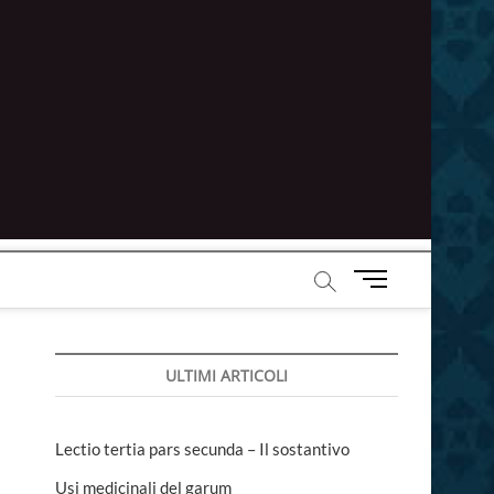
M
e
n
u
ULTIMI ARTICOLI
B
u
t
t
Lectio tertia pars secunda – Il sostantivo
o
Usi medicinali del garum