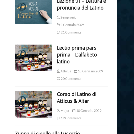
Lezione 01 – Lettura e
pronuncia del Latino
Sempronia
2 Gennaio 2009
21 Comments
Lectio prima pars
prima – L’alfabeto
latino
Atticus
10 Gennaio 2009
20 Comments
Corso di Latino di
Atticus & Alter
Major
10 Gennaio 2009
19 Comments
Zuppa di cipolle alla Lucrezio