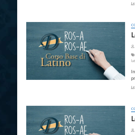
Le
C
L
la
In
pr
Le
C
L