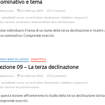
ominativo e tema
Sempronia
23 Febbraio 2009
1 Comment
autodidatti
corso
corso di latino
declinazioni
Didattica
imparare il
tino
lezione
nominativo
tema nominale
terza declinazione
me individuare il tema di un nome della terza declinazione e risalire 
aso nominativo. Comprende esercizi.
ORSO BASE DI LATINO
DIDATTICA
ezione 09 – La terza declinazione
Sempronia
16 Febbraio 2009
4 Comments
autodidatti
corso
corso di latino
declinazioni
Didattica
imparare il
tino
lezione
terza declinazione
 questa lezione affronteremo lo studio della terza declinazione latina
omprende esercizi.