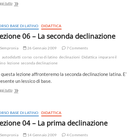
Lezione
ggi tutto
09
–
La
terza
ORSO BASE DI LATINO
DIDATTICA
declinazione
ezione 06 – La seconda declinazione
Sempronia
26 Gennaio 2009
7 Comments
autodidatti
corso
corso di latino
declinazioni
Didattica
imparare il
tino
lezione
seconda declinazione
 questa lezione affronteremo la seconda declinazione latina. E’
esente un lessico di base.
Lezione
ggi tutto
06
–
La
seconda
ORSO BASE DI LATINO
DIDATTICA
declinazione
ezione 04 – La prima declinazione
Sempronia
14 Gennaio 2009
4 Comments