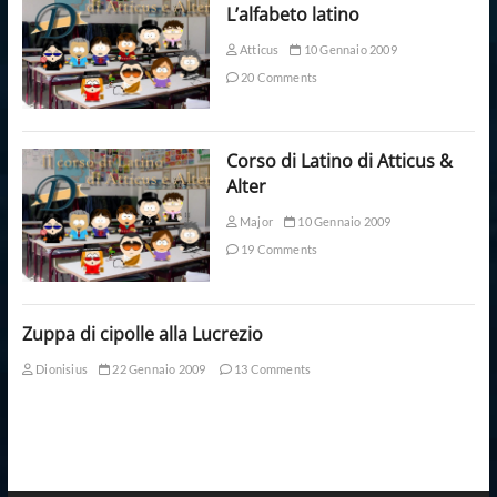
L’alfabeto latino
Atticus
10 Gennaio 2009
20 Comments
Corso di Latino di Atticus &
Alter
Major
10 Gennaio 2009
19 Comments
Zuppa di cipolle alla Lucrezio
Dionisius
22 Gennaio 2009
13 Comments