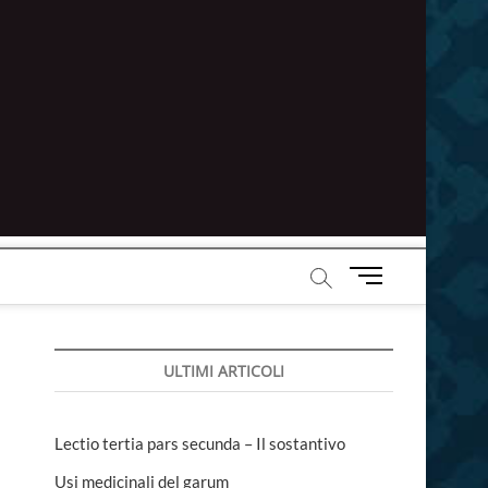
M
e
n
u
ULTIMI ARTICOLI
B
u
t
t
Lectio tertia pars secunda – Il sostantivo
o
Usi medicinali del garum