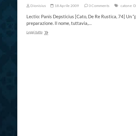
Dionisius
18 Aprile 2009
3 Comments
catone
D
Lectio: Panis Depsticius [Cato, De Re Rustica, 74] Un “p
preparazione. Il nome, tuttavia,…
Pane
Leggi tutto
morbido