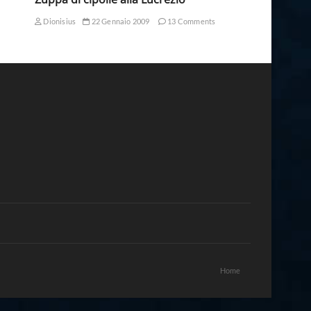
Dionisius
22 Gennaio 2009
13 Comments
Home