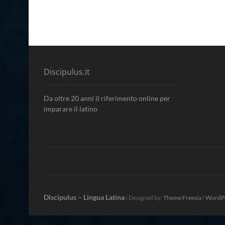
Discipulus.it
Da oltre 20 anni il riferimento online per
imparare il latino
Discipulus – Lingua Latina
| Designed by:
Theme Freesia
|
WordP