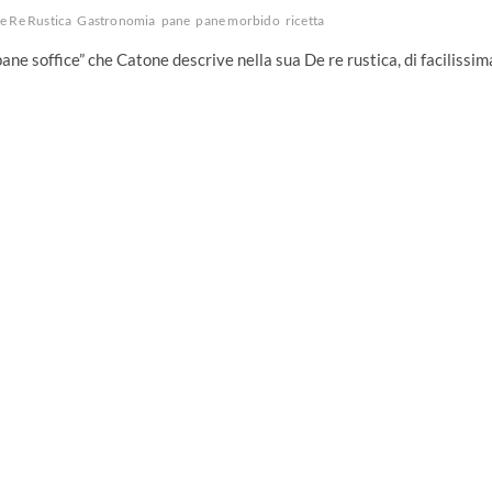
e Re Rustica
Gastronomia
pane
pane morbido
ricetta
ane soffice” che Catone descrive nella sua De re rustica, di facilissim