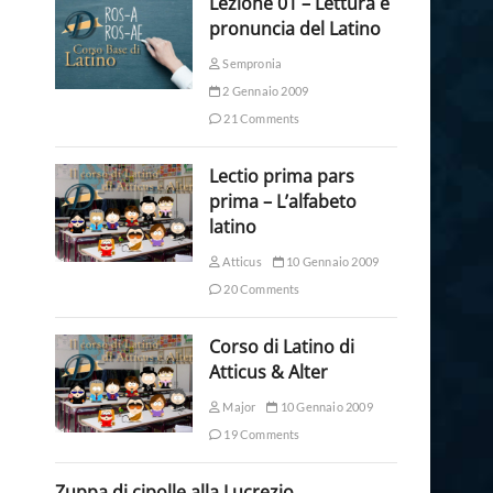
Lezione 01 – Lettura e
pronuncia del Latino
Sempronia
2 Gennaio 2009
21 Comments
Lectio prima pars
prima – L’alfabeto
latino
Atticus
10 Gennaio 2009
20 Comments
Corso di Latino di
Atticus & Alter
Major
10 Gennaio 2009
19 Comments
Zuppa di cipolle alla Lucrezio