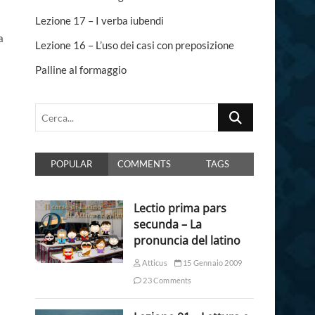
n
Lezione 17 – I verba iubendi
a
Lezione 16 – L’uso dei casi con preposizione
Palline al formaggio
Cerca...
POPULAR
COMMENTS
TAGS
Lectio prima pars
secunda – La
pronuncia del latino
Atticus
15 Gennaio 2009
23 Comments