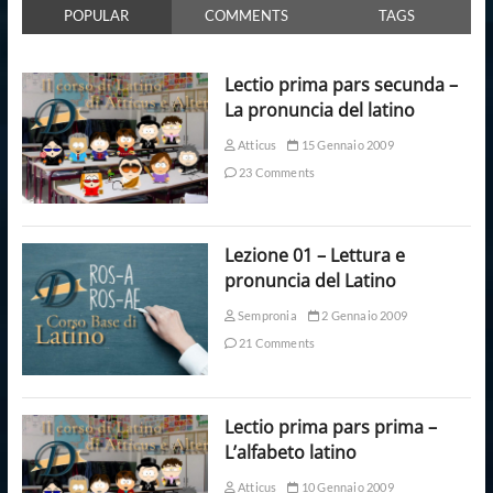
POPULAR
COMMENTS
TAGS
Lectio prima pars secunda –
La pronuncia del latino
Atticus
15 Gennaio 2009
23 Comments
Lezione 01 – Lettura e
pronuncia del Latino
Sempronia
2 Gennaio 2009
21 Comments
Lectio prima pars prima –
L’alfabeto latino
Atticus
10 Gennaio 2009