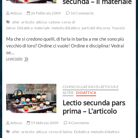
secunda – Il materiale
Atticus
26 Febbraio 2009
10 Comments
alter
articolo
atticus
catone
corso di
latino
Didattica
materiale
metodo didattico
parti del discorso
Tuscolo
Ma che si credono quelli, di farla in barba a me che sono più
vecchio di loro? Ordine ci vuole! Ordine e disciplina! Vedrai
se…
Lectio
Leggi tutto
secunda
pars
secunda
–
Il
CORSO DI LATINO DI ATTICUS E
materiale
ALTER
DIDATTICA
Lectio secunda pars
prima – L’articolo
Atticus
5 Febbraio 2009
4 Comments
alter
articolo
atticus
corso di latino
Didattica
metodo didattico