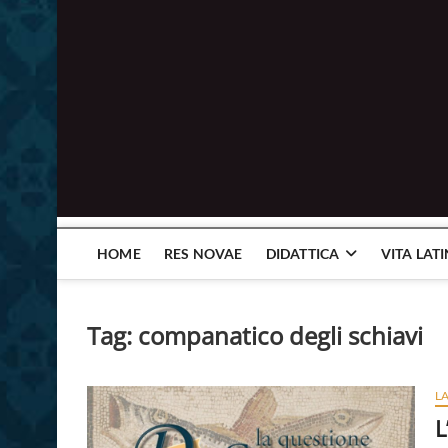
HOME
RES NOVAE
DIDATTICA
VITA LAT
Tag:
companatico degli schiavi
L
L