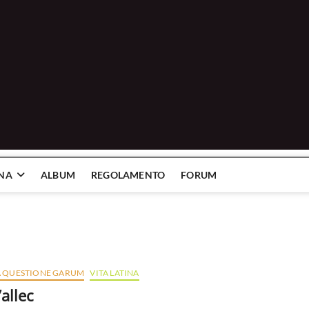
INA
ALBUM
REGOLAMENTO
FORUM
A QUESTIONE GARUM
VITA LATINA
’allec