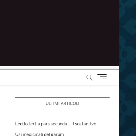
M
e
n
u
ULTIMI ARTICOLI
B
u
t
t
Lectio tertia pars secunda – Il sostantivo
o
Usi medicinali del garum