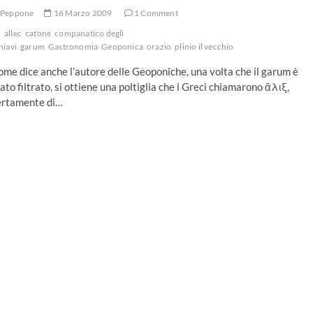
Peppone
16 Marzo 2009
1 Comment
allec
catone
companatico degli
hiavi
garum
Gastronomia
Geoponica
orazio
plinio il vecchio
me dice anche l’autore delle Geoponiche, una volta che il garum è
ato filtrato, si ottiene una poltiglia che i Greci chiamarono ἄλιξ,
ertamente di…