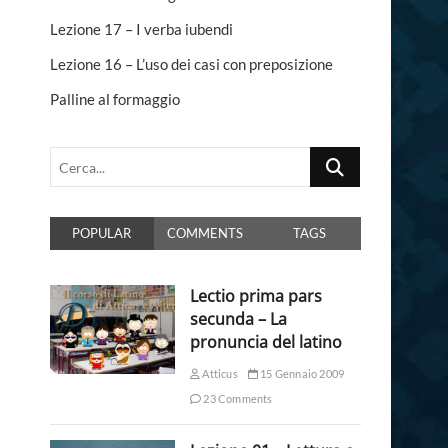
n
Lezione 17 – I verba iubendi
Lezione 16 – L’uso dei casi con preposizione
Palline al formaggio
Cerca...
POPULAR
COMMENTS
TAGS
Lectio prima pars
secunda – La
pronuncia del latino
Atticus
15 Gennaio 2009
23 Comments