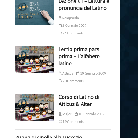
Lezione 01 – Lettura e
pronuncia del Latino
Sempronia
2 Gennaio 2009
21 Comments
Lectio prima pars
prima – L’alfabeto
latino
Atticus
10 Gennaio 2009
20 Comments
Corso di Latino di
Atticus & Alter
Major
10 Gennaio 2009
19 Comments
Zuppa di cipolle alla Lucrezio