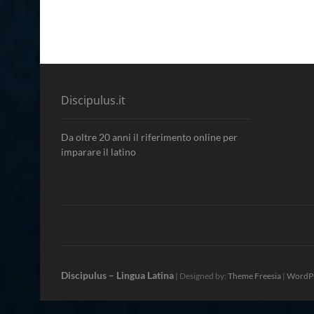
Discipulus.it
Da oltre 20 anni il riferimento online per
imparare il latino
Discipulus – Lingua Latina
| Designed by:
Theme Freesia
|
WordP