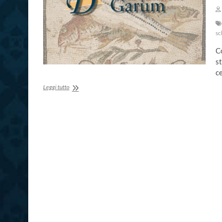
sc
Co
st
c
L’allec
Leggi tutto