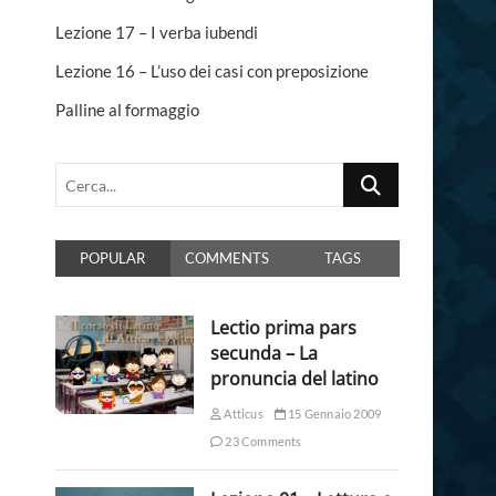
n
Lezione 17 – I verba iubendi
Lezione 16 – L’uso dei casi con preposizione
Palline al formaggio
Cerca...
POPULAR
COMMENTS
TAGS
Lectio prima pars
secunda – La
pronuncia del latino
Atticus
15 Gennaio 2009
23 Comments