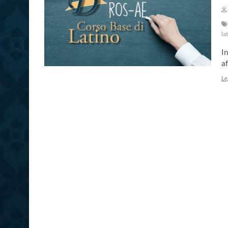
la
In
af
Le