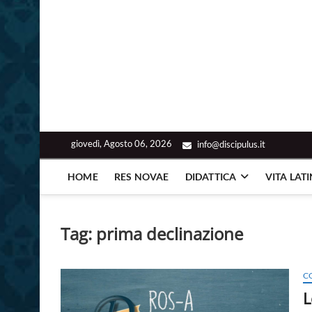
giovedì, Agosto 06, 2026
info@discipulus.it
HOME
RES NOVAE
DIDATTICA
VITA LAT
Tag:
prima declinazione
C
L