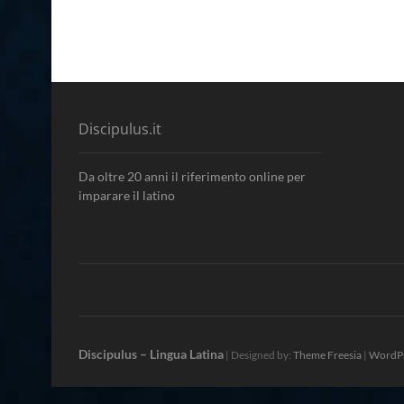
Discipulus.it
Da oltre 20 anni il riferimento online per
imparare il latino
Discipulus – Lingua Latina
| Designed by:
Theme Freesia
|
WordP