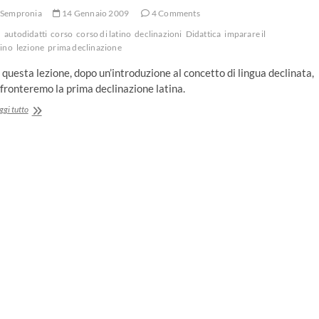
Sempronia
14 Gennaio 2009
4 Comments
autodidatti
corso
corso di latino
declinazioni
Didattica
imparare il
tino
lezione
prima declinazione
 questa lezione, dopo un’introduzione al concetto di lingua declinata,
fronteremo la prima declinazione latina.
Lezione
ggi tutto
04
–
La
prima
declinazione