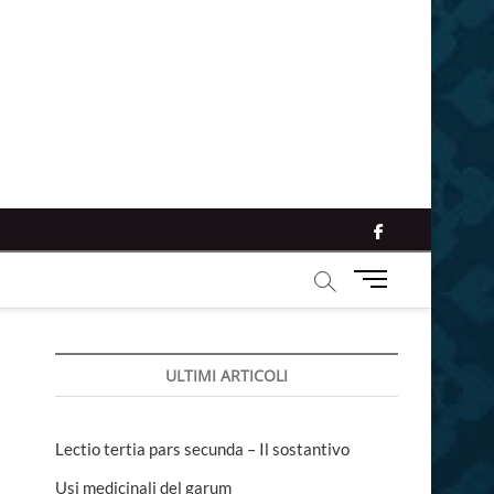
facebook
M
e
n
u
ULTIMI ARTICOLI
B
u
t
t
Lectio tertia pars secunda – Il sostantivo
o
Usi medicinali del garum