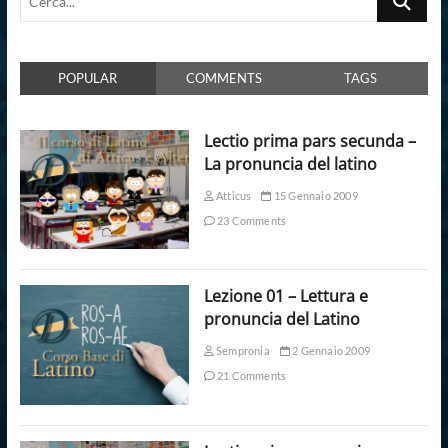
POPULAR
COMMENTS
TAGS
Lectio prima pars secunda –
La pronuncia del latino
Atticus
15 Gennaio 2009
23 Comments
Lezione 01 – Lettura e
pronuncia del Latino
Sempronia
2 Gennaio 2009
21 Comments