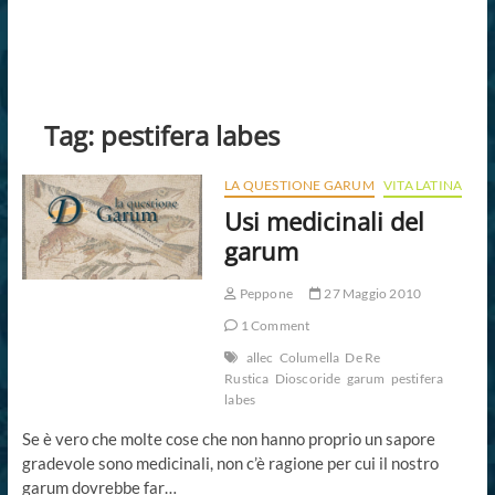
Tag:
pestifera labes
LA QUESTIONE GARUM
VITA LATINA
Usi medicinali del
garum
Peppone
27 Maggio 2010
1 Comment
allec
Columella
De Re
Rustica
Dioscoride
garum
pestifera
labes
Se è vero che molte cose che non hanno proprio un sapore
gradevole sono medicinali, non c’è ragione per cui il nostro
garum dovrebbe far…