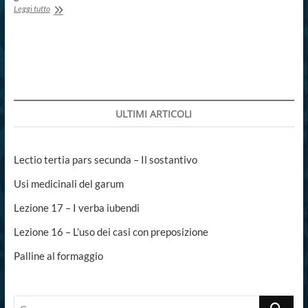
Usi
Leggi tutto
medicinali
del
garum
ULTIMI ARTICOLI
Lectio tertia pars secunda – Il sostantivo
Usi medicinali del garum
Lezione 17 – I verba iubendi
Lezione 16 – L’uso dei casi con preposizione
Palline al formaggio
Cerca...