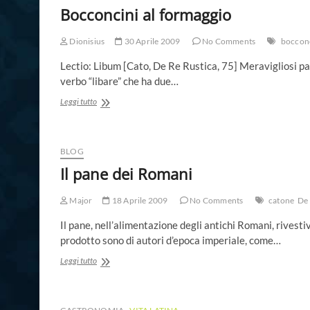
Bocconcini al formaggio
Dionisius
30 Aprile 2009
No Comments
bocconc
Lectio: Libum [Cato, De Re Rustica, 75] Meravigliosi pan
verbo “libare” che ha due…
Bocconcini
Leggi tutto
al
formaggio
BLOG
Il pane dei Romani
Major
18 Aprile 2009
No Comments
catone
De 
Il pane, nell’alimentazione degli antichi Romani, rivesti
prodotto sono di autori d’epoca imperiale, come…
Il
Leggi tutto
pane
dei
Romani