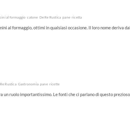
ini al formaggio
catone
De Re Rustica
pane
ricetta
ini al formaggio, ottimi in qualsiasi occasione. Il loro nome deriva da
Re Rustica
Gastronomia
pane
ricette
va un ruolo importantissimo. Le fonti che ci parlano di questo prezioso