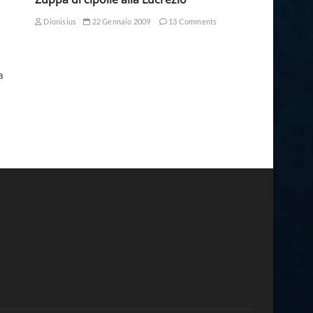
Dionisius
22 Gennaio 2009
13 Comments
a