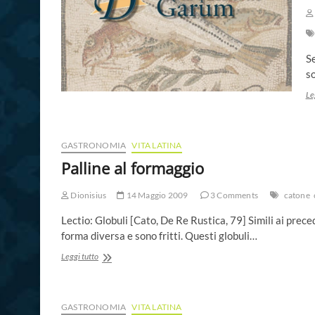
S
so
Le
GASTRONOMIA
VITA LATINA
Palline al formaggio
Dionisius
14 Maggio 2009
3 Comments
catone
Lectio: Globuli [Cato, De Re Rustica, 79] Simili ai preced
forma diversa e sono fritti. Questi globuli…
Palline
Leggi tutto
al
formaggio
GASTRONOMIA
VITA LATINA