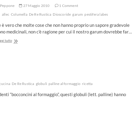
Peppone
27 Maggio 2010
1 Comment
allec
Columella
De Re Rustica
Dioscoride
garum
pestifera labes
e è vero che molte cose che non hanno proprio un sapore gradevole
no medicinali, non c’è ragione per cui il nostro garum dovrebbe far…
Usi
ggi tutto
medicinali
del
garum
cucina
De Re Rustica
globuli
palline al formaggio
ricetta
enti “bocconcini al formaggio”, questi globuli (lett. palline) hanno