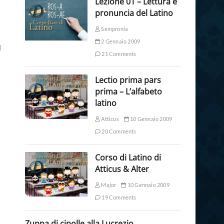
Lezione 01 – Lettura e
pronuncia del Latino
Sempronia
2 Gennaio 2009
l
21 Comments
Lectio prima pars
prima – L’alfabeto
latino
Atticus
10 Gennaio 2009
20 Comments
Corso di Latino di
Atticus & Alter
Major
10 Gennaio 2009
19 Comments
Zuppa di cipolle alla Lucrezio