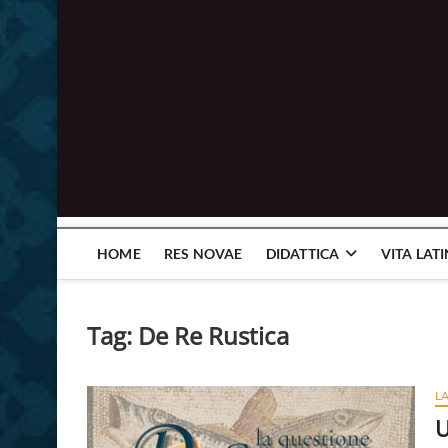
HOME
RES NOVAE
DIDATTICA
VITA LAT
Tag:
De Re Rustica
L
U