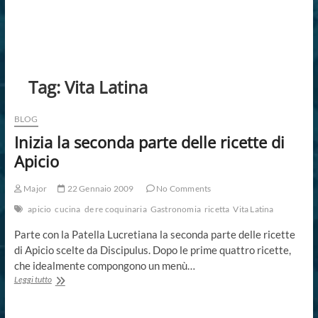
Tag:
Vita Latina
BLOG
Inizia la seconda parte delle ricette di
Apicio
Major
22 Gennaio 2009
No Comments
apicio
cucina
de re coquinaria
Gastronomia
ricetta
Vita Latina
Parte con la Patella Lucretiana la seconda parte delle ricette
di Apicio scelte da Discipulus. Dopo le prime quattro ricette,
che idealmente compongono un menù…
Inizia
Leggi tutto
la
seconda
parte