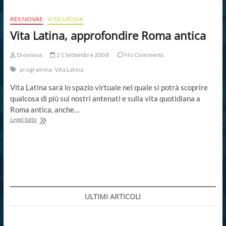
delle
ricette
RES NOVAE
VITA LATINA
di
Vita Latina, approfondire Roma antica
Apicio
Dionisius
21 Settembre 2008
No Comments
programma
Vita Latina
Vita Latina sarà lo spazio virtuale nel quale si potrà scoprire
qualcosa di più sui nostri antenati e sulla vita quotidiana a
Roma antica, anche…
Vita
Leggi tutto
Latina,
approfondire
Roma
antica
ULTIMI ARTICOLI