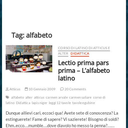
Tag:
alfabeto
CORSO DI LATINO DI ATTICUS E
ALTER
DIDATTICA
Lectio prima pars
prima – L’alfabeto
latino
Atticus
10 Gennaio 2009
20 Comments
alfabeto
alter
atticus
carmen arvale
carmen saliare
corso di
latino
Didattica
lapis niger
leggi 12 tavole
tavole egubine
Dunque allievi cari, eccoci qua! Avete sete di conoscenza? La
estinguerete! Fame di sapere? Vi sazierete! Bisogno di soldi?
Ehm..ecco….mumble….dove diavolo ho messo la penna?….…