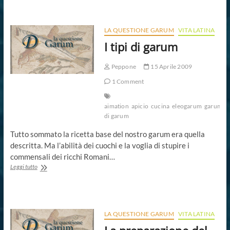
Liquamen?
LA QUESTIONE GARUM
VITA LATINA
I tipi di garum
Peppone
15 Aprile 2009
1 Comment
aimation
apicio
cucina
eleogarum
garum
G
di garum
Tutto sommato la ricetta base del nostro garum era quella
descritta. Ma l’abilità dei cuochi e la voglia di stupire i
commensali dei ricchi Romani…
I
Leggi tutto
tipi
di
garum
LA QUESTIONE GARUM
VITA LATINA