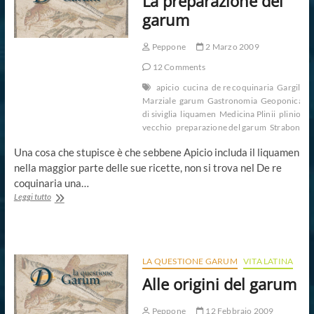
La preparazione del
garum
Peppone
2 Marzo 2009
12 Comments
apicio
cucina
de re coquinaria
Gargilio
Marziale
garum
Gastronomia
Geoponica
is
di siviglia
liquamen
Medicina Plinii
plinio il
vecchio
preparazione del garum
Strabone
Una cosa che stupisce è che sebbene Apicio includa il liquamen
nella maggior parte delle sue ricette, non si trova nel De re
coquinaria una…
La
Leggi tutto
preparazione
del
garum
LA QUESTIONE GARUM
VITA LATINA
Alle origini del garum
Peppone
12 Febbraio 2009