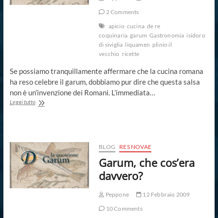
2 Comments
apicio
cucina
de re
coquinaria
garum
Gastronomia
isidoro
di siviglia
liquamen
plinio il
vecchio
ricette
Se possiamo tranquillamente affermare che la cucina romana
ha reso celebre il garum, dobbiamo pur dire che questa salsa
non è un’invenzione dei Romani. L’immediata…
Alle
Leggi tutto
origini
del
garum
BLOG
RES NOVAE
Garum, che cos’era
davvero?
Peppone
12 Febbraio 2009
10 Comments