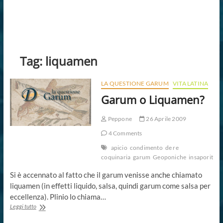
Tag:
liquamen
LA QUESTIONE GARUM
VITA LATINA
Garum o Liquamen?
Peppone
26 Aprile 2009
4 Comments
apicio
condimento
de re
coquinaria
garum
Geoponiche
insaporitore
Si è accennato al fatto che il garum venisse anche chiamato
liquamen (in effetti liquido, salsa, quindi garum come salsa per
eccellenza). Plinio lo chiama…
Garum
Leggi tutto
o