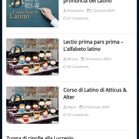
pronuncia del Latino
Sempronia
2 Gennaio 2009
21 Comments
Lectio prima pars prima –
L’alfabeto latino
Atticus
10 Gennaio 2009
20 Comments
Corso di Latino di Atticus &
Alter
Major
10 Gennaio 2009
19 Comments
Zuppa di cipolle alla Lucrezio