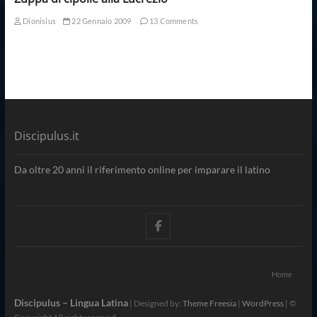
Dionisius
22 Gennaio 2009
13 Comments
Discipulus.it
Da oltre 20 anni il riferimento online per imparare il latino
facebook
Home
Discipulus – Lingua Latina
| Designed by:
Theme Freesia
|
WordPress
| ©