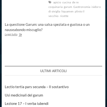
apicio
cucina
de re
coquinaria
garum
Gastronomia
isidoro
di siviglia
liquamen
plinio il
vecchio
ricette
La questione Garum: una salsa speziata e gustosa o un
nauseabondo miscuglio?
Garum,
Leggi tutto
che
cos’era
davvero?
ULTIMI ARTICOLI
Lectio tertia pars secunda – Il sostantivo
Usi medicinali del garum
Lezione 17 – I verba iubendi