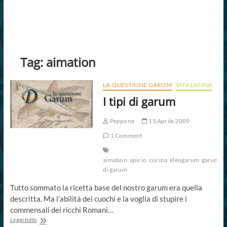
Tag:
aimation
LA QUESTIONE GARUM
VITA LATINA
I tipi di garum
Peppone
15 Aprile 2009
1 Comment
aimation
apicio
cucina
eleogarum
garum
G
di garum
Tutto sommato la ricetta base del nostro garum era quella
descritta. Ma l’abilità dei cuochi e la voglia di stupire i
commensali dei ricchi Romani…
I
Leggi tutto