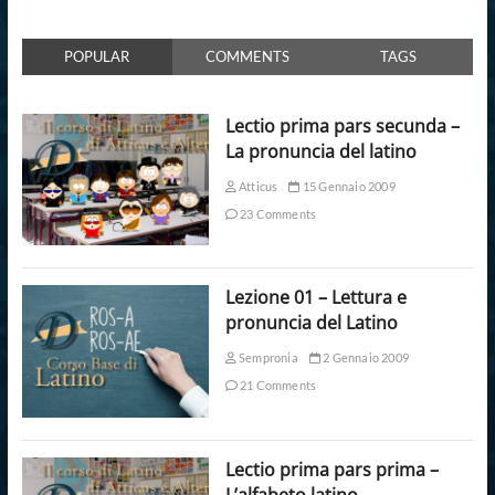
POPULAR
COMMENTS
TAGS
Lectio prima pars secunda –
La pronuncia del latino
Atticus
15 Gennaio 2009
23 Comments
Lezione 01 – Lettura e
pronuncia del Latino
Sempronia
2 Gennaio 2009
21 Comments
Lectio prima pars prima –
L’alfabeto latino