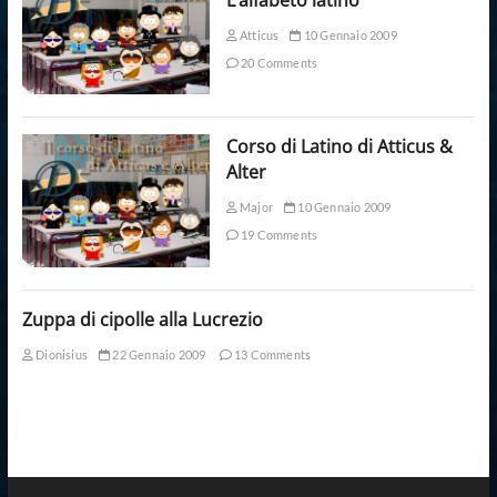
Atticus
10 Gennaio 2009
20 Comments
Corso di Latino di Atticus &
Alter
Major
10 Gennaio 2009
19 Comments
Zuppa di cipolle alla Lucrezio
Dionisius
22 Gennaio 2009
13 Comments