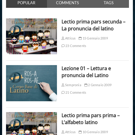
POPULAR
COMMENTS
TAGS
Lectio prima pars secunda –
La pronuncia del latino
Atticus
15 Gennaio 2009
23 Comments
Lezione 01 – Lettura e
pronuncia del Latino
Sempronia
2 Gennaio 2009
21 Comments
Lectio prima pars prima –
L’alfabeto latino
Atticus
10 Gennaio 2009