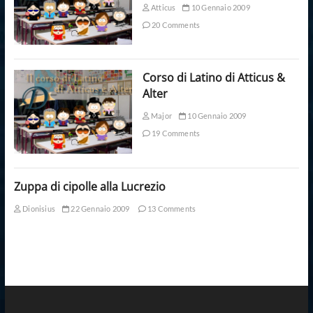
Atticus
10 Gennaio 2009
20 Comments
Corso di Latino di Atticus &
Alter
Major
10 Gennaio 2009
19 Comments
Zuppa di cipolle alla Lucrezio
Dionisius
22 Gennaio 2009
13 Comments