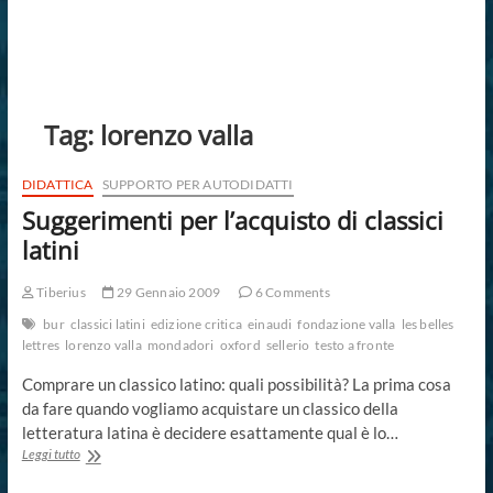
Tag:
lorenzo valla
DIDATTICA
SUPPORTO PER AUTODIDATTI
Suggerimenti per l’acquisto di classici
latini
Tiberius
29 Gennaio 2009
6 Comments
bur
classici latini
edizione critica
einaudi
fondazione valla
les belles
lettres
lorenzo valla
mondadori
oxford
sellerio
testo a fronte
Comprare un classico latino: quali possibilità? La prima cosa
da fare quando vogliamo acquistare un classico della
letteratura latina è decidere esattamente qual è lo…
Suggerimenti
Leggi tutto
per
l’acquisto