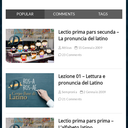
POPULAR
COMMENTS
TAGS
Lectio prima pars secunda –
La pronuncia del latino
Atticus
15 Gennaio 2009
23 Comments
Lezione 01 – Lettura e
pronuncia del Latino
Sempronia
2 Gennaio 2009
21 Comments
Lectio prima pars prima –
L’alfabeto latino