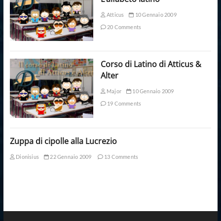
Atticus
10 Gennaio 2009
20 Comments
Corso di Latino di Atticus &
Alter
Major
10 Gennaio 2009
19 Comments
Zuppa di cipolle alla Lucrezio
Dionisius
22 Gennaio 2009
13 Comments