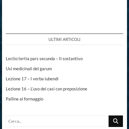
secunda
pars
secunda
–
Il
materiale
ULTIMI ARTICOLI
Lectio tertia pars secunda – Il sostantivo
Usi medicinali del garum
Lezione 17 – I verba iubendi
Lezione 16 – L’uso dei casi con preposizione
Palline al formaggio
Cerca...