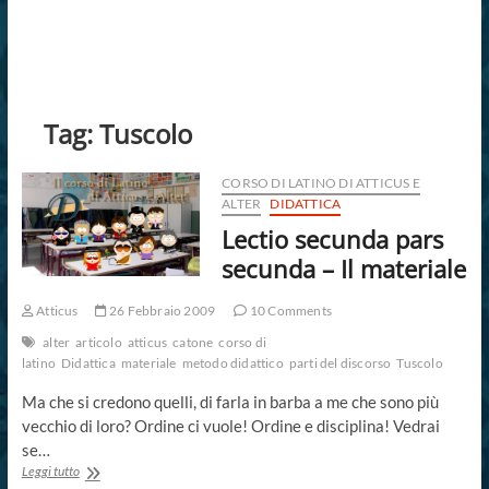
Tag:
Tuscolo
CORSO DI LATINO DI ATTICUS E
ALTER
DIDATTICA
Lectio secunda pars
secunda – Il materiale
Atticus
26 Febbraio 2009
10 Comments
alter
articolo
atticus
catone
corso di
latino
Didattica
materiale
metodo didattico
parti del discorso
Tuscolo
Ma che si credono quelli, di farla in barba a me che sono più
vecchio di loro? Ordine ci vuole! Ordine e disciplina! Vedrai
se…
Lectio
Leggi tutto