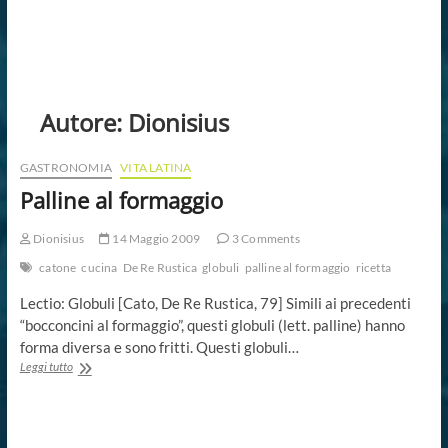
Autore:
Dionisius
GASTRONOMIA
VITA LATINA
Palline al formaggio
Dionisius
14 Maggio 2009
3 Comments
catone
cucina
De Re Rustica
globuli
palline al formaggio
ricetta
Lectio: Globuli [Cato, De Re Rustica, 79] Simili ai precedenti
“bocconcini al formaggio”, questi globuli (lett. palline) hanno
forma diversa e sono fritti. Questi globuli…
Palline
Leggi tutto
al
formaggio