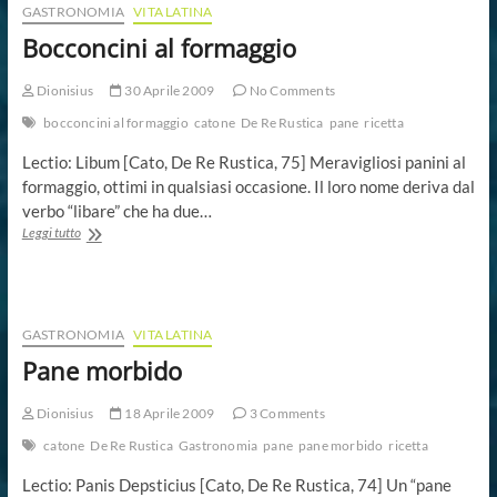
GASTRONOMIA
VITA LATINA
Bocconcini al formaggio
Dionisius
30 Aprile 2009
No Comments
bocconcini al formaggio
catone
De Re Rustica
pane
ricetta
Lectio: Libum [Cato, De Re Rustica, 75] Meravigliosi panini al
formaggio, ottimi in qualsiasi occasione. Il loro nome deriva dal
verbo “libare” che ha due…
Bocconcini
Leggi tutto
al
formaggio
GASTRONOMIA
VITA LATINA
Pane morbido
Dionisius
18 Aprile 2009
3 Comments
catone
De Re Rustica
Gastronomia
pane
pane morbido
ricetta
Lectio: Panis Depsticius [Cato, De Re Rustica, 74] Un “pane