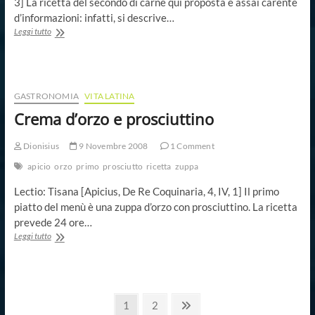
3] La ricetta del secondo di carne qui proposta è assai carente
d’informazioni: infatti, si descrive…
Agnello
Leggi tutto
in
crema
di
latte
GASTRONOMIA
VITA LATINA
Crema d’orzo e prosciuttino
Dionisius
9 Novembre 2008
1 Comment
apicio
orzo
primo
prosciutto
ricetta
zuppa
Lectio: Tisana [Apicius, De Re Coquinaria, 4, IV, 1] Il primo
piatto del menù è una zuppa d’orzo con prosciuttino. La ricetta
prevede 24 ore…
Crema
Leggi tutto
d’orzo
e
prosciuttino
Paginazione
Page
Page
Next
1
2