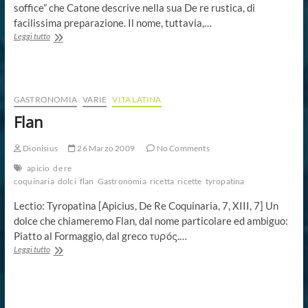
soffice” che Catone descrive nella sua De re rustica, di
facilissima preparazione. Il nome, tuttavia,…
Pane
Leggi tutto
morbido
GASTRONOMIA
VARIE
VITA LATINA
Flan
Dionisius
26 Marzo 2009
No Comments
apicio
de re
coquinaria
dolci
flan
Gastronomia
ricetta
ricette
tyropatina
Lectio: Tyropatina [Apicius, De Re Coquinaria, 7, XIII, 7] Un
dolce che chiameremo Flan, dal nome particolare ed ambiguo:
Piatto al Formaggio, dal greco τυρός.…
Flan
Leggi tutto