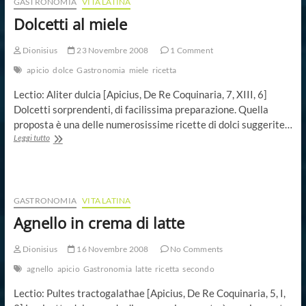
GASTRONOMIA
VITA LATINA
Dolcetti al miele
Dionisius
23 Novembre 2008
1 Comment
apicio
dolce
Gastronomia
miele
ricetta
Lectio: Aliter dulcia [Apicius, De Re Coquinaria, 7, XIII, 6]
Dolcetti sorprendenti, di facilissima preparazione. Quella
proposta è una delle numerosissime ricette di dolci suggerite…
Dolcetti
Leggi tutto
al
miele
GASTRONOMIA
VITA LATINA
Agnello in crema di latte
Dionisius
16 Novembre 2008
No Comments
agnello
apicio
Gastronomia
latte
ricetta
secondo
Lectio: Pultes tractogalathae [Apicius, De Re Coquinaria, 5, I,