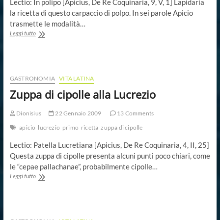
Lectio: In polipo [Apicius, De Re Coquinaria, 9, V, 1] Lapidaria
la ricetta di questo carpaccio di polpo. In sei parole Apicio
trasmette le modalità…
Carpaccio
Leggi tutto
di
polpo
GASTRONOMIA
VITA LATINA
Zuppa di cipolle alla Lucrezio
Dionisius
22 Gennaio 2009
13 Comments
apicio
lucrezio
primo
ricetta
zuppa di cipolle
Lectio: Patella Lucretiana [Apicius, De Re Coquinaria, 4, II, 25]
Questa zuppa di cipolle presenta alcuni punti poco chiari, come
le “cepae pallachanae”, probabilmente cipolle…
Zuppa
Leggi tutto
di
cipolle
alla
Lucrezio