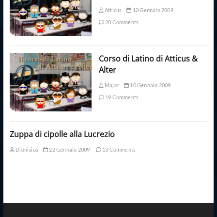
Atticus
10 Gennaio 2009
20 Comments
Corso di Latino di Atticus &
Alter
Major
10 Gennaio 2009
19 Comments
Zuppa di cipolle alla Lucrezio
Dionisius
22 Gennaio 2009
13 Comments