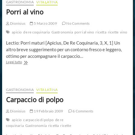
GASTRONOMIA
VITA LATINA
Porri al vino
Dionisius
5 Marzo 2009
No Comments
apicio
de re coquinaria
Gastronomia
porri al vino
ricetta
ricette
vino
Lectio: Porri maturi [Apicius, De Re Coquinaria, 3, X, 1] Un
altro breve suggerimento per un contorno fresco e leggero,
ottimo per accompagnare il carpaccio…
Porri
Leggi tutto
al
vino
GASTRONOMIA
VITA LATINA
Carpaccio di polpo
Dionisius
19 Febbraio 2009
6 Comments
apicio
carpaccio di polpo
de re
coquinaria
Gastronomia
ricetta
ricette