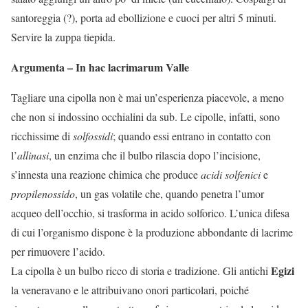
santoreggia (?), porta ad ebollizione e cuoci per altri 5 minuti.
Servire la zuppa tiepida.
Argumenta – In hac lacrimarum Valle
Tagliare una cipolla non è mai un’esperienza piacevole, a meno
che non si indossino occhialini da sub. Le cipolle, infatti, sono
ricchissime di
solfossidi
; quando essi entrano in contatto con
l’
allinasi
, un enzima che il bulbo rilascia dopo l’incisione,
s’innesta una reazione chimica che produce
acidi solfenici
e
propilenossido
, un gas volatile che, quando penetra l’umor
acqueo dell’occhio, si trasforma in acido solforico. L’unica difesa
di cui l’organismo dispone è la produzione abbondante di lacrime
per rimuovere l’acido.
Egizi
La cipolla è un bulbo ricco di storia e tradizione. Gli antichi
la veneravano e le attribuivano onori particolari, poiché