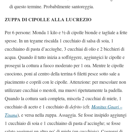
di questo termine. Probabilmente santoreggia.
ZUPPA DI CIPOLLE ALLA LUCREZIO
Per 6 persone: Monda 1 kilo e ½ di cipolle bionde e tagliale a fette
spesse. In un tegame riscalda 1 cucchiaio di salsa di soia, 1
cucchiaino di pasta d’acciughe, 3 cucchiai di olio e 2 bicchieri di
acqua. Quando il tutto inizia a soffriggere, aggiungici le cipolle e
prosegui la cottura a fuoco moderato per 1 ora. Mentre le cipolle
cuociono, poni al centro della terrina 6 filetti pesce sotto sale a
piacimento e coprili con le cipolle. Attenzione: per mescolare non
utilizzare cucchiai o mestoli, ma muovi ripetutamente la padella.
Quando la cottura sarà completa, miscela 2 cucchiai di miele, 1
cucchiaio di aceto e 1 cucchiaio di
defrito
(cfr.
Monitus Gnari –
Tisana
), e versa nella zuppa. Assaggia. Se fosse insipido aggiungi
1 cucchiaio di soia e 1 cucchiaino di pasta d’acciughe; se fosse
salato aggiungi un altro po’ di miele (un cucchiaio). Cospargi di