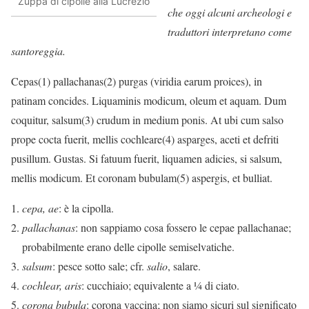
Zuppa di cipolle alla Lucrezio
che oggi alcuni archeologi e
traduttori interpretano come
santoreggia.
Cepas(1) pallachanas(2) purgas (viridia earum proices), in
patinam concides. Liquaminis modicum, oleum et aquam. Dum
coquitur, salsum(3) crudum in medium ponis. At ubi cum salso
prope cocta fuerit, mellis cochleare(4) asparges, aceti et defriti
pusillum. Gustas. Si fatuum fuerit, liquamen adicies, si salsum,
mellis modicum. Et coronam bubulam(5) aspergis, et bulliat.
cepa, ae
: è la cipolla.
pallachanas
: non sappiamo cosa fossero le cepae pallachanae;
probabilmente erano delle cipolle semiselvatiche.
salsum
: pesce sotto sale; cfr.
salio
, salare.
cochlear, aris
: cucchiaio; equivalente a ¼ di ciato.
corona bubula
: corona vaccina; non siamo sicuri sul significato