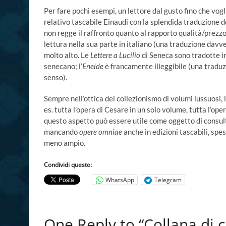
Per fare pochi esempi, un lettore dal gusto fino che vo
relativo tascabile Einaudi con la splendida traduzione d
non regge il raffronto quanto al rapporto qualità/prezzo
lettura nella sua parte in italiano (una traduzione davv
molto alto. Le
Lettere a Lucilio
di Seneca sono tradotte in
senecano; l’
Eneide
è francamente illeggibile (una traduz
senso).
Sempre nell’ottica del collezionismo di volumi lussuosi, la
es. tutta l’opera di Cesare in un solo volume, tutta l’oper
questo aspetto può essere utile come oggetto di consult
mancando
opere omniae
anche in edizioni tascabili, spe
meno ampio.
Condividi questo:
WhatsApp
Telegram
One Reply to “Collana di cl