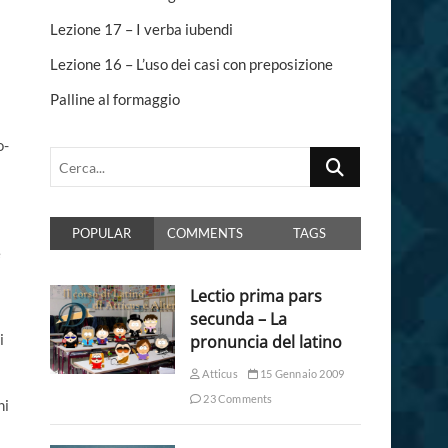
n
Lezione 17 – I verba iubendi
Lezione 16 – L’uso dei casi con preposizione
Palline al formaggio
o-
Cerca...
POPULAR
COMMENTS
TAGS
e
Lectio prima pars
secunda – La
i
pronuncia del latino
Atticus
15 Gennaio 2009
23 Comments
ni