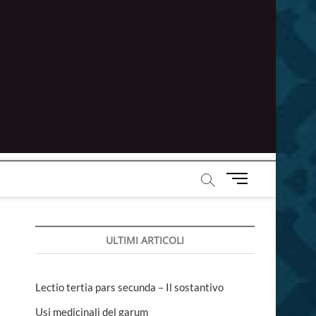
M
e
n
u
ULTIMI ARTICOLI
B
u
t
t
Lectio tertia pars secunda – Il sostantivo
o
Usi medicinali del garum