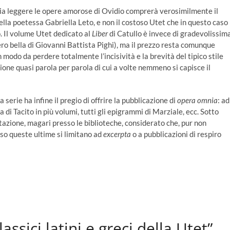
glia leggere le opere amorose di Ovidio comprerà verosimilmente il
ella poetessa Gabriella Leto, e non il costoso Utet che in questo caso
. Il volume Utet dedicato al
Liber
di Catullo è invece di gradevolissim
ero bella di Giovanni Battista Pighi), ma il prezzo resta comunque
 modo da perdere totalmente l’incisività e la brevità del tipico stile
ione quasi parola per parola di cui a volte nemmeno si capisce il
 serie ha infine il pregio di offrire la pubblicazione di
opera omnia
: ad
a di Tacito in più volumi, tutti gli epigrammi di Marziale, ecc. Sotto
azione, magari presso le biblioteche, considerato che, pur non
sso queste ultime si limitano ad
excerpta
o a pubblicazioni di respiro
assici latini e greci della Utet”