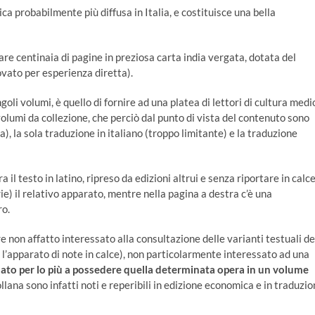
ica probabilmente più diffusa in Italia, e costituisce una bella
are centinaia di pagine in preziosa carta india vergata, dotata del
vato per esperienza diretta).
oli volumi, è quello di fornire ad una platea di lettori di cultura medi
 volumi da collezione, che perciò dal punto di vista del contenuto sono
ca), la sola traduzione in italiano (troppo limitante) e la traduzione
 il testo in latino, ripreso da edizioni altrui e senza riportare in calc
ie) il relativo apparato, mentre nella pagina a destra c’è una
ro.
re non affatto interessato alla consultazione delle varianti testuali de
re l’apparato di note in calce), non particolarmente interessato ad una
sato per lo più a possedere quella determinata opera in un volume
collana sono infatti noti e reperibili in edizione economica e in traduzio