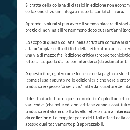
Si tratta della collana di classici in edizione non econom
collezione di volumi rilegati in stoffa con titoli in oro.
Aprendo i volumi si può avere il sommo piacere di sfogli
pregio di non ingiallire nemmeno dopo quarant’anni (pro
Lo scopo di questa collana, nella struttura comune ai sing
alta un’ampia scelta di titoli della letteratura antica in
una via di mezzo fra l’edizione critica (troppo tecnicisti
letteraria, quella d’arte per intenderci (da estimatori).
A questo fine, ogni volume fornisce nella pagina a sinistra
(come si usa appunto nelle edizioni critiche vere e propr
traduzione spesso “di servizio” fatta dal curatore del lib
Il destinatario-tipo di questo prodotto è quindi un letto
vari codici (che nelle edizioni critiche vanno a costitui
traduzione italiana di alto livello letterario, ma
interes
da collezione
. La maggior parte dei titoli offerti dalla 
spesso qualitativamente più apprezzabili.