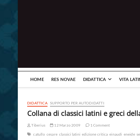
HOME
RES NOVAE
DIDATTICA
VITA LAT
DIDATTICA
SUPPORTO PER AUTODIDATTI
Collana di classici latini e greci del
Tiberius
12 Marzo 2009
1 Comment
catullo
cesare
classici latini
edizione critica
einaudi
eneide
s