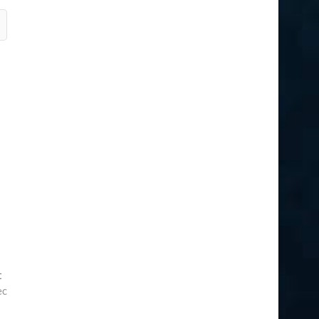
Next
t
post:
ec