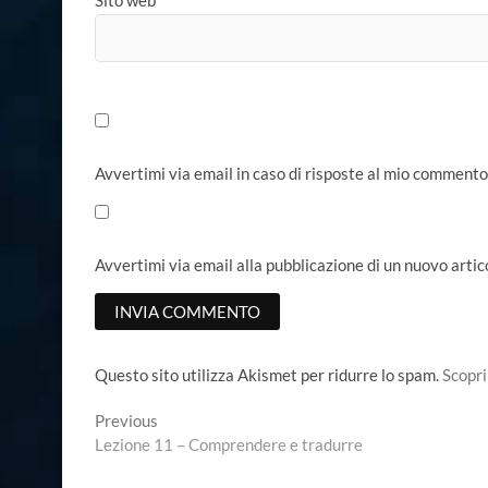
Sito web
Avvertimi via email in caso di risposte al mio commento
Avvertimi via email alla pubblicazione di un nuovo artic
Questo sito utilizza Akismet per ridurre lo spam.
Scopri
Navigazione
Previous
Previous
post:
Lezione 11 – Comprendere e tradurre
articoli