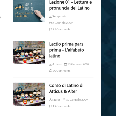
Lezione 01 – Lettura e
pronuncia del Latino
a
Sempronia
2 Gennaio 2009
21 Comments
Lectio prima pars
prima – L’alfabeto
latino
Atticus
10 Gennaio 2009
20 Comments
Corso di Latino di
Atticus & Alter
Major
10 Gennaio 2009
19 Comments