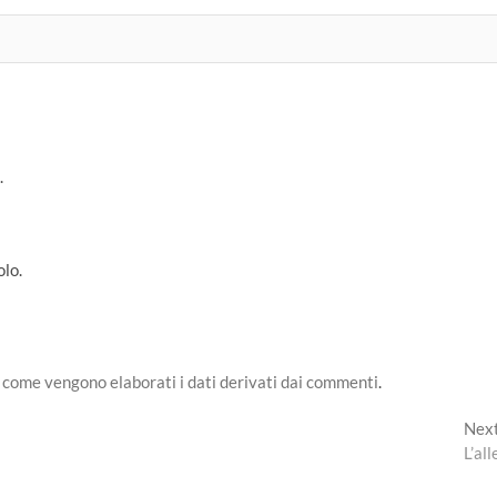
.
olo.
 come vengono elaborati i dati derivati dai commenti
.
Nex
L’all