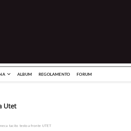
INA
ALBUM
REGOLAMENTO
FORUM
la Utet
eneca
tacito
testo a fronte
UTET