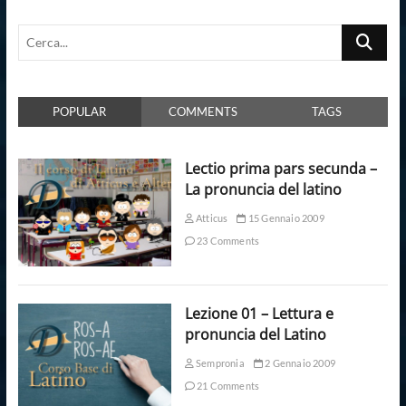
Cerca...
POPULAR
COMMENTS
TAGS
Lectio prima pars secunda –
La pronuncia del latino
Atticus
15 Gennaio 2009
23 Comments
Lezione 01 – Lettura e
pronuncia del Latino
Sempronia
2 Gennaio 2009
21 Comments