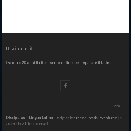
Discipulus.it
Da oltre 20 anni il riferimento online per imparare il latino
facebook
Home
Discipulus – Lingua Latina
| Designed by:
Theme Freesia
|
WordPress
| ©
Copyright All right reserved