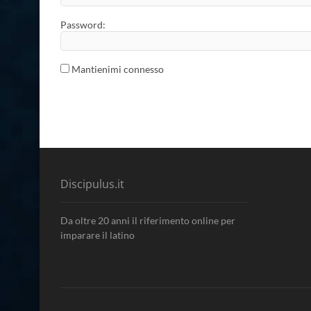
Password:
Mantienimi connesso
Discipulus.it
Da oltre 20 anni il riferimento online per
imparare il latino