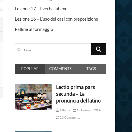
n
Lezione 17 – I verba iubendi
i)
Lezione 16 – L’uso dei casi con preposizione
Palline al formaggio
5
Cerca...
POPULAR
COMMENTS
TAGS
Lectio prima pars
2
secunda – La
pronuncia del latino
Atticus
15 Gennaio 2009
23 Comments