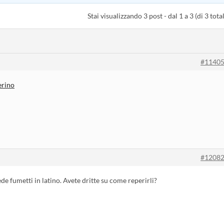
Stai visualizzando 3 post - dal 1 a 3 (di 3 total
#1140
erino
#1208
de fumetti in latino. Avete dritte su come reperirli?