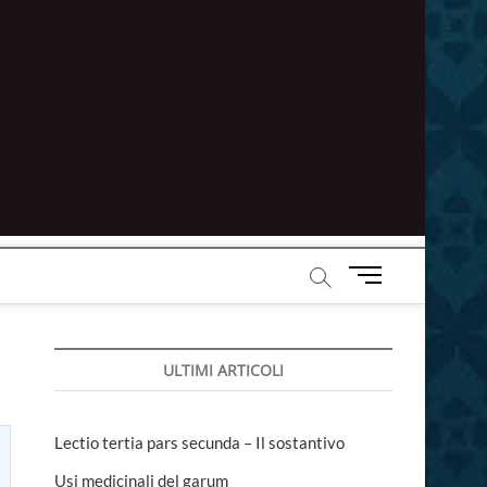
M
e
n
u
ULTIMI ARTICOLI
B
u
t
t
Lectio tertia pars secunda – Il sostantivo
o
Usi medicinali del garum