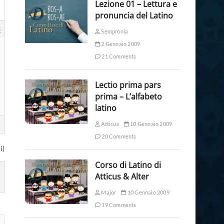
Lezione 01 – Lettura e
pronuncia del Latino
3
Sempronia
2 Gennaio 2009
21 Comments
Lectio prima pars
prima – L’alfabeto
latino
Atticus
10 Gennaio 2009
20 Comments
i)
Corso di Latino di
Atticus & Alter
Major
10 Gennaio 2009
19 Comments