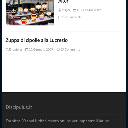
Alter
Major
10 Gennaio 2009
19 Comments
Zuppa di cipolle alla Lucrezio
Dionisius
22 Gennaio 2009
13 Comments
Discipulus.it
Da oltre 20 anni il riferimento online per imparare il latino