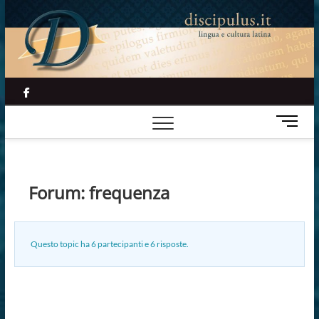
Skip
to
content
facebook
M
e
n
u
B
Forum: frequenza
u
t
t
Questo topic ha 6 partecipanti e 6 risposte.
o
n