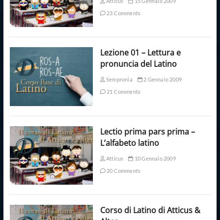
Atticus
15 Gennaio 2009
23 Comments
Lezione 01 – Lettura e
pronuncia del Latino
Sempronia
2 Gennaio 2009
21 Comments
Lectio prima pars prima –
L’alfabeto latino
Atticus
10 Gennaio 2009
20 Comments
Corso di Latino di Atticus &