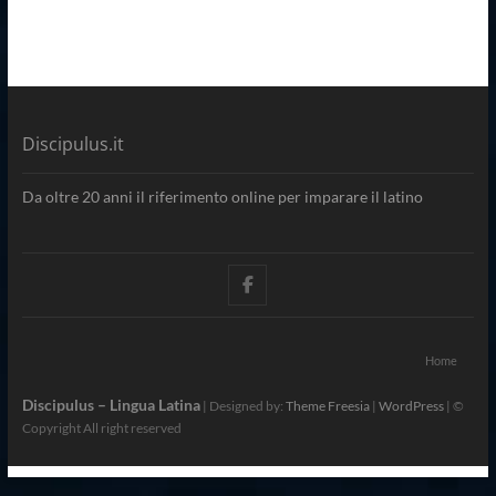
Discipulus.it
Da oltre 20 anni il riferimento online per imparare il latino
facebook
Home
Discipulus – Lingua Latina
| Designed by:
Theme Freesia
|
WordPress
| ©
Copyright All right reserved