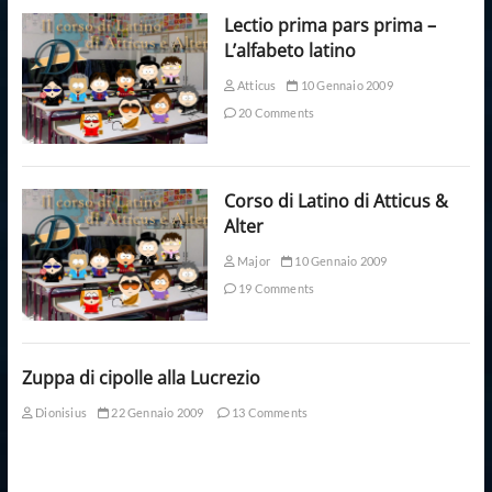
Lectio prima pars prima –
L’alfabeto latino
Atticus
10 Gennaio 2009
20 Comments
Corso di Latino di Atticus &
Alter
Major
10 Gennaio 2009
19 Comments
Zuppa di cipolle alla Lucrezio
Dionisius
22 Gennaio 2009
13 Comments