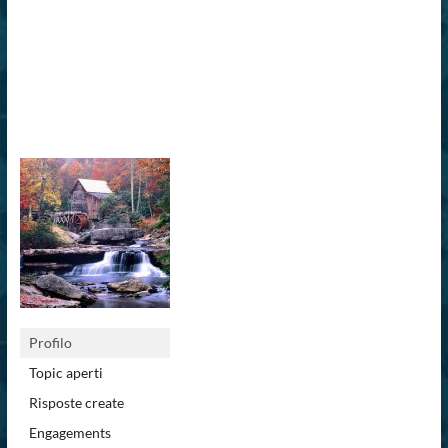
Profilo
Topic aperti
Risposte create
Engagements