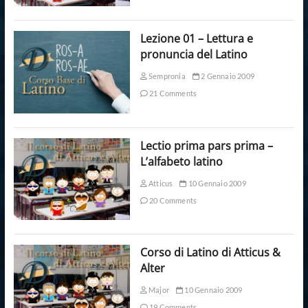
Lezione 01 – Lettura e
pronuncia del Latino
Sempronia
2 Gennaio 2009
21 Comments
Lectio prima pars prima –
L’alfabeto latino
Atticus
10 Gennaio 2009
20 Comments
Corso di Latino di Atticus &
Alter
Major
10 Gennaio 2009
19 Comments