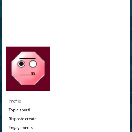
Profilo
Topic aperti
Risposte create
Engagements