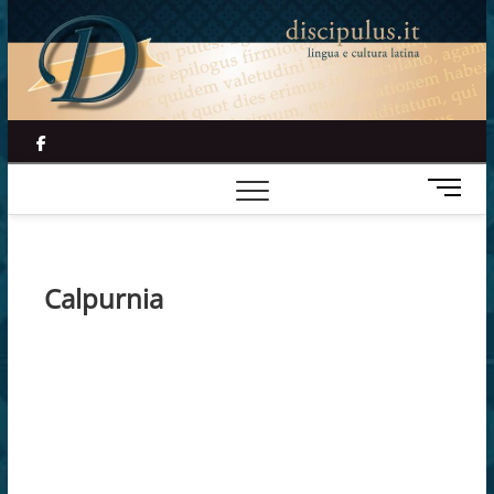
Skip
to
content
facebook
M
e
n
u
B
Calpurnia
u
t
t
o
n