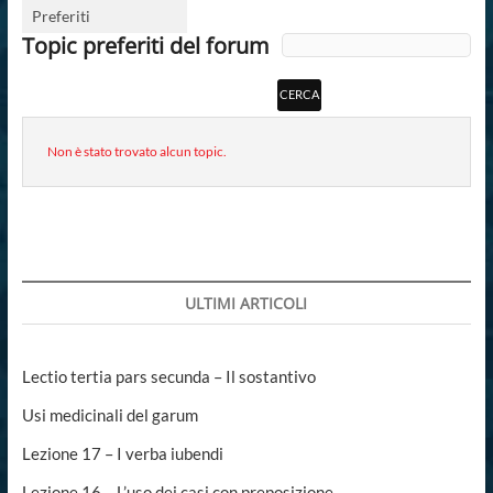
Preferiti
Topic preferiti del forum
Non è stato trovato alcun topic.
ULTIMI ARTICOLI
Lectio tertia pars secunda – Il sostantivo
Usi medicinali del garum
Lezione 17 – I verba iubendi
Lezione 16 – L’uso dei casi con preposizione