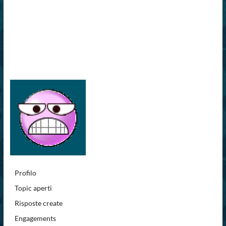
Profilo
Topic aperti
Risposte create
Engagements