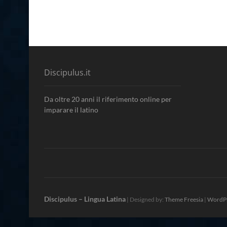
Discipulus.it
Da oltre 20 anni il riferimento online per
imparare il latino
Discipulus – Lingua Latina
| Designed by:
Theme Freesia
|
WordP