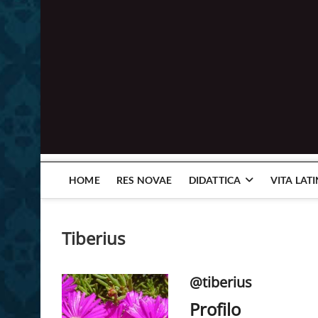
HOME
RES NOVAE
DIDATTICA
VITA LAT
Tiberius
@tiberius
Profilo