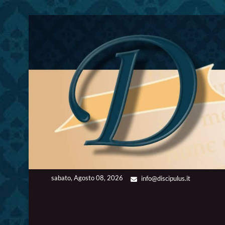
Skip
to
content
sabato, Agosto 08, 2026
info@discipulus.it