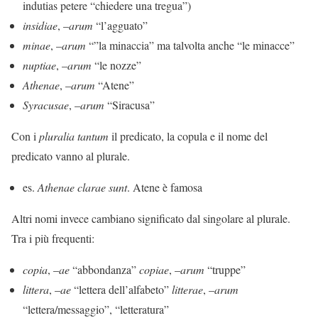
indutias petere “chiedere una tregua”)
insidiae
, –
arum
“l’agguato”
minae
, –
arum
“”la minaccia” ma talvolta anche “le minacce”
nuptiae
, –
arum
“le nozze”
Athenae
, –
arum
“Atene”
Syracusae
, –
arum
“Siracusa”
Con i
pluralia tantum
il predicato, la copula e il nome del
predicato vanno al plurale.
es.
Athenae clarae sunt
. Atene è famosa
Altri nomi invece cambiano significato dal singolare al plurale.
Tra i più frequenti:
copia
, –
ae
“abbondanza”
copiae
, –
arum
“truppe”
littera
, –
ae
“lettera dell’alfabeto”
litterae
, –
arum
“lettera/messaggio”, “letteratura”