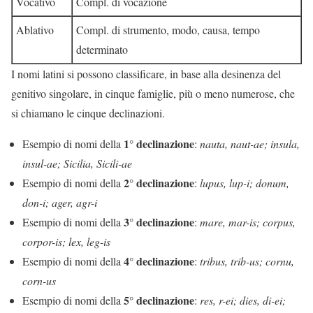
Vocativo
Compl. di vocazione
Ablativo
Compl. di strumento, modo, causa, tempo
determinato
I nomi latini si possono classificare, in base alla desinenza del
genitivo singolare, in cinque famiglie, più o meno numerose, che
si chiamano le cinque declinazioni.
1° declinazione
Esempio di nomi della
:
nauta, naut-ae; insula,
insul-ae; Sicilia, Sicili-ae
2° declinazione
Esempio di nomi della
:
lupus, lup-i; donum,
don-i; ager, agr-i
3° declinazione
Esempio di nomi della
:
mare, mar-is; corpus,
corpor-is; lex, leg-is
4° declinazione
Esempio di nomi della
:
tribus, trib-us; cornu,
corn-us
5° declinazione
Esempio di nomi della
:
res, r-ei; dies, di-ei;