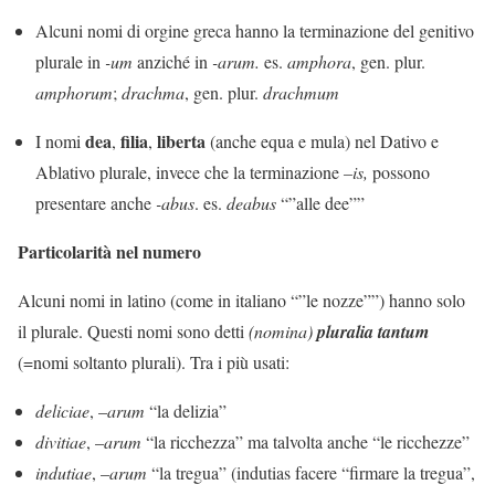
Alcuni nomi di orgine greca hanno la terminazione del genitivo
plurale in
-um­
anziché in
-arum.
es.
amphora
, gen. plur.
amphorum
;
drachma
, gen. plur.
drachmum
dea
filia
liberta
I nomi
,
,
(anche equa e mula) nel Dativo e
Ablativo plurale, invece che la terminazione
–is,­
possono
presentare anche
-abus
. es.
deabus
“”alle dee””
Particolarità nel numero
Alcuni nomi in latino (come in italiano “”le nozze””) hanno solo
il plurale. Questi nomi sono detti
(nomina)
pluralia tantum
(=nomi soltanto plurali).
Tra i più usati:
deliciae
, –
arum
“la delizia”
divitiae
, –
arum
“la ricchezza” ma talvolta anche “le ricchezze”
indutiae
, –
arum
“la tregua” (indutias facere “firmare la tregua”,