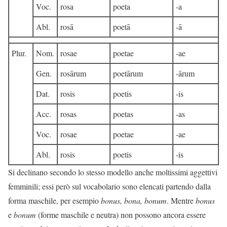
Voc.
rosa
poeta
-a
Abl.
rosā
poetā
-ā
Plur.
Nom.
rosae
poetae
-ae
Gen.
rosārum
poetārum
-ārum
Dat.
rosis
poetis
-is
Acc.
rosas
poetas
-as
Voc.
rosae
poetae
-ae
Abl.
rosis
poetis
-is
Si declinano secondo lo stesso modello anche moltissimi aggettivi
femminili; essi però sul vocabolario sono elencati partendo dalla
forma maschile, per esempio
bonus, bona, bonum
. Mentre
bonus
e
bonum
(forme maschile e neutra) non possono ancora essere