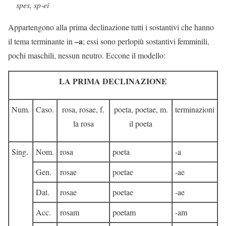
spes, sp-ei
Appartengono alla prima declinazione tutti i sostantivi che hanno
–a
il tema terminante in
; essi sono perlopiù sostantivi femminili,
pochi maschili, nessun neutro. Eccone il modello:
LA PRIMA DECLINAZIONE
Num.
Caso.
rosa, rosae, f.
poeta, poetae, m.
terminazioni
la rosa
il poeta
Sing.
Nom.
rosa
poeta
-a
Gen.
rosae
poetae
-ae
Dat.
rosae
poetae
-ae
Acc.
rosam
poetam
-am