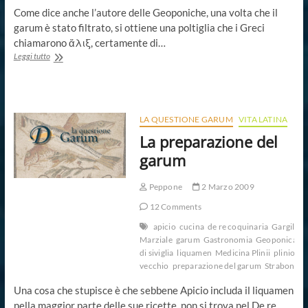
Come dice anche l’autore delle Geoponiche, una volta che il
garum è stato filtrato, si ottiene una poltiglia che i Greci
chiamarono ἄλιξ, certamente di…
L’allec
Leggi tutto
LA QUESTIONE GARUM
VITA LATINA
La preparazione del
garum
Peppone
2 Marzo 2009
12 Comments
apicio
cucina
de re coquinaria
Gargilio
Marziale
garum
Gastronomia
Geoponica
is
di siviglia
liquamen
Medicina Plinii
plinio il
vecchio
preparazione del garum
Strabone
Una cosa che stupisce è che sebbene Apicio includa il liquamen
nella maggior parte delle sue ricette, non si trova nel De re