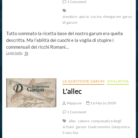
1 Comment
aimation
apicio
cucina
eleogarum
garum
G
di garum
Tutto sommato la ricetta base del nostro garum era quella
descritta. Ma l’abilità dei cuochi e la voglia di stupire i
commensali dei ricchi Romani…
I
Leggi tutto
tipi
di
garum
LA QUESTIONE GARUM
VITA LATINA
L’allec
Peppone
16 Marzo 2009
1 Comment
allec
catone
companatico degli
schiavi
garum
Gastronomia
Geoponica
ora
il vecchio