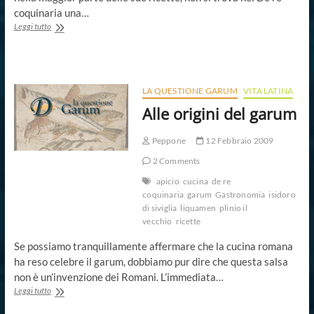
coquinaria una…
La
Leggi tutto
preparazione
del
garum
LA QUESTIONE GARUM
VITA LATINA
Alle origini del garum
Peppone
12 Febbraio 2009
2 Comments
apicio
cucina
de re
coquinaria
garum
Gastronomia
isidoro
di siviglia
liquamen
plinio il
vecchio
ricette
Se possiamo tranquillamente affermare che la cucina romana
ha reso celebre il garum, dobbiamo pur dire che questa salsa
non è un’invenzione dei Romani. L’immediata…
Alle
Leggi tutto
origini