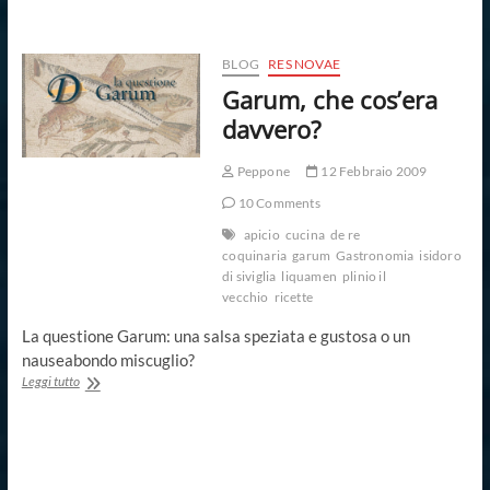
del
garum
BLOG
RES NOVAE
Garum, che cos’era
davvero?
Peppone
12 Febbraio 2009
10 Comments
apicio
cucina
de re
coquinaria
garum
Gastronomia
isidoro
di siviglia
liquamen
plinio il
vecchio
ricette
La questione Garum: una salsa speziata e gustosa o un
nauseabondo miscuglio?
Garum,
Leggi tutto
che
cos’era
davvero?