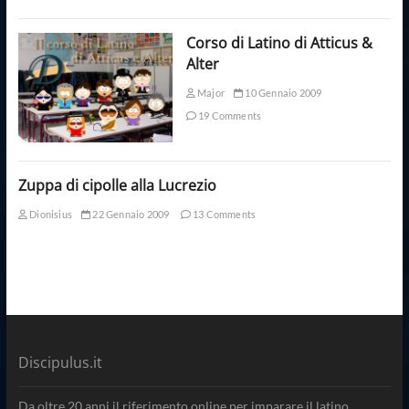
Corso di Latino di Atticus &
Alter
Major
10 Gennaio 2009
19 Comments
Zuppa di cipolle alla Lucrezio
Dionisius
22 Gennaio 2009
13 Comments
Discipulus.it
Da oltre 20 anni il riferimento online per imparare il latino