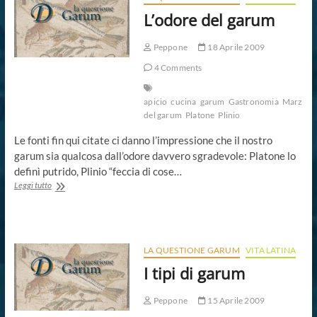
L’odore del garum
Peppone
18 Aprile 2009
4 Comments
apicio
cucina
garum
Gastronomia
Marziale
del garum
Platone
Plinio
Le fonti fin qui citate ci danno l’impressione che il nostro
garum sia qualcosa dall’odore davvero sgradevole: Platone lo
definì putrido, Plinio “feccia di cose…
L’odore
Leggi tutto
del
garum
LA QUESTIONE GARUM
VITA LATINA
I tipi di garum
Peppone
15 Aprile 2009