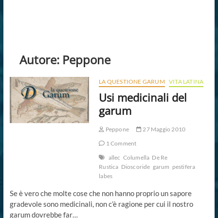
Autore:
Peppone
LA QUESTIONE GARUM
VITA LATINA
Usi medicinali del
garum
Peppone
27 Maggio 2010
1 Comment
allec
Columella
De Re
Rustica
Dioscoride
garum
pestifera
labes
Se è vero che molte cose che non hanno proprio un sapore
gradevole sono medicinali, non c’è ragione per cui il nostro
garum dovrebbe far…