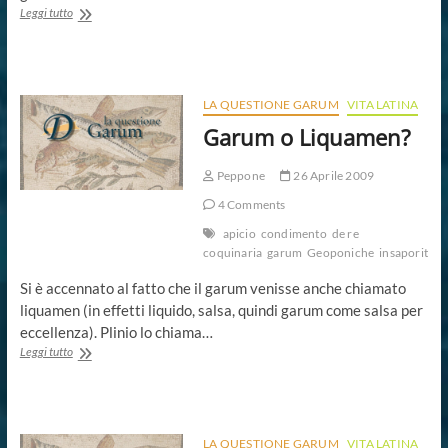
Usi
Leggi tutto
medicinali
del
garum
LA QUESTIONE GARUM
VITA LATINA
Garum o Liquamen?
Peppone
26 Aprile 2009
4 Comments
apicio
condimento
de re
coquinaria
garum
Geoponiche
insaporitore
Si è accennato al fatto che il garum venisse anche chiamato
liquamen (in effetti liquido, salsa, quindi garum come salsa per
eccellenza). Plinio lo chiama…
Garum
Leggi tutto
o
Liquamen?
LA QUESTIONE GARUM
VITA LATINA