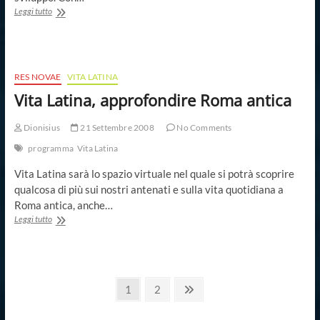
Registrati
Leggi tutto
al
nuovo
Forum!
RES NOVAE
VITA LATINA
Vita Latina, approfondire Roma antica
Dionisius
21 Settembre 2008
No Comments
programma
Vita Latina
Vita Latina sarà lo spazio virtuale nel quale si potrà scoprire
qualcosa di più sui nostri antenati e sulla vita quotidiana a
Roma antica, anche…
Vita
Leggi tutto
Latina,
approfondire
Roma
antica
Paginazione
Page
Page
Next
1
2
page
degli