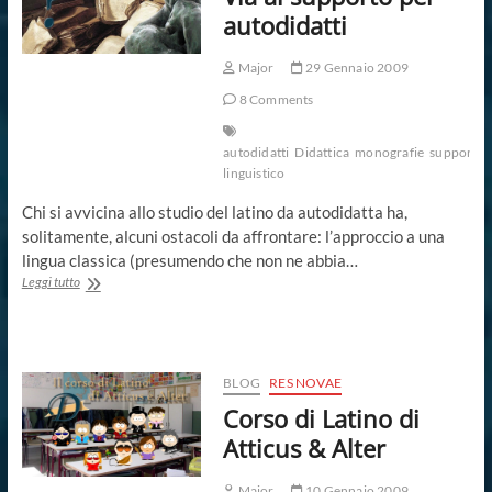
autodidatti
Major
29 Gennaio 2009
8 Comments
autodidatti
Didattica
monografie
supporto
linguistico
Chi si avvicina allo studio del latino da autodidatta ha,
solitamente, alcuni ostacoli da affrontare: l’approccio a una
lingua classica (presumendo che non ne abbia…
Via
Leggi tutto
al
supporto
per
autodidatti
BLOG
RES NOVAE
Corso di Latino di
Atticus & Alter
Major
10 Gennaio 2009