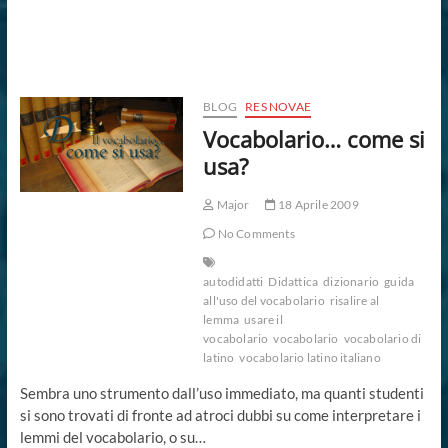
BLOG
RES NOVAE
Vocabolario… come si
usa?
Major
18 Aprile 2009
No Comments
autodidatti
Didattica
dizionario
guida
all'uso del vocabolario
risalire al
lemma
usare il
vocabolario
vocabolario
vocabolario di
latino
vocabolario latino italiano
Sembra uno strumento dall’uso immediato, ma quanti studenti
si sono trovati di fronte ad atroci dubbi su come interpretare i
lemmi del vocabolario, o su…