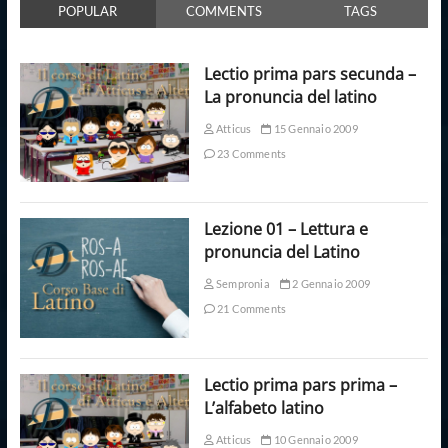
POPULAR
COMMENTS
TAGS
Lectio prima pars secunda –
La pronuncia del latino
Atticus
15 Gennaio 2009
23 Comments
Lezione 01 – Lettura e
pronuncia del Latino
Sempronia
2 Gennaio 2009
21 Comments
Lectio prima pars prima –
L’alfabeto latino
Atticus
10 Gennaio 2009