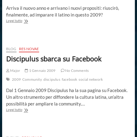
Arriva il nuovo anno e arrivano i nuovi propositi: riuscirò,
finalmente, ad imparare il latino in questo 2009?
Riprende
Leggi tutto
il
Corso
Base
di
Latino
BLOG
RES NOVAE
Discipulus sbarca su Facebook
Major
1 Gennaio 2009
No Comments
2009
Community
discipulus
facebook
social network
Dal 1 Gennaio 2009 Discipulus ha la sua pagina su Facebook.
Un altro strumento per diffondere la cultura latina, un’altra
possibilità per ampliare la community.…
Discipulus
Leggi tutto
sbarca
su
Facebook