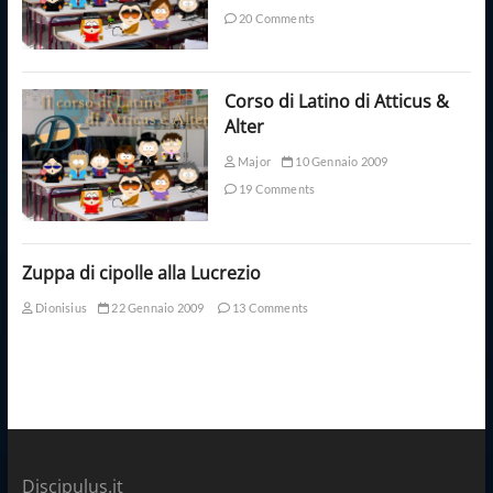
20 Comments
Corso di Latino di Atticus &
Alter
Major
10 Gennaio 2009
19 Comments
Zuppa di cipolle alla Lucrezio
Dionisius
22 Gennaio 2009
13 Comments
Discipulus.it