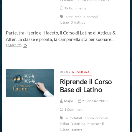
19 Comments
alter
atticus
corso di
latino
Didattica
Parte, tra il serio e il faceto, il Corso di Latino di Atticus &
Alter. La classe è pronta, la campanella sta per suonare…
Corso
Leggi tutto
di
Latino
di
Atticus
&
BLOG
RES NOVAE
Alter
Riprende il Corso
Base di Latino
Major
2 Gennaio 2009
1 Comment
autodidatti
corso
corso di
latino
Didattica
imparare il
latino
lezione