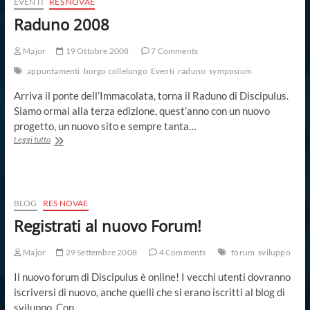
EVENTI
RES NOVAE
Raduno 2008
Major
19 Ottobre 2008
7 Comments
appuntamenti
borgo collelungo
Eventi
raduno
symposium
Arriva il ponte dell’Immacolata, torna il Raduno di Discipulus.
Siamo ormai alla terza edizione, quest’anno con un nuovo
progetto, un nuovo sito e sempre tanta…
Raduno
Leggi tutto
2008
BLOG
RES NOVAE
Registrati al nuovo Forum!
Major
29 Settembre 2008
4 Comments
forum
sviluppo
Il nuovo forum di Discipulus è online! I vecchi utenti dovranno
iscriversi di nuovo, anche quelli che si erano iscritti al blog di
sviluppo. Con…