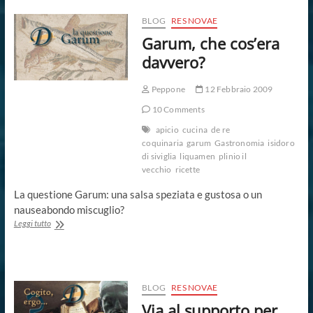
di
latino
BLOG
RES NOVAE
–
Garum, che cos’era
1
davvero?
Peppone
12 Febbraio 2009
10 Comments
apicio
cucina
de re
coquinaria
garum
Gastronomia
isidoro
di siviglia
liquamen
plinio il
vecchio
ricette
La questione Garum: una salsa speziata e gustosa o un
nauseabondo miscuglio?
Garum,
Leggi tutto
che
cos’era
davvero?
BLOG
RES NOVAE
Via al supporto per