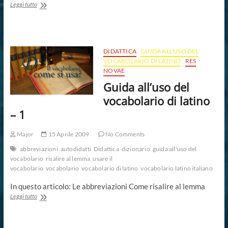
Vocabolario…
Leggi tutto
come
si
usa?
DIDATTICA
GUIDA ALL'USO DEL
VOCABOLARIO DI LATINO
RES
NOVAE
Guida all’uso del
vocabolario di latino
– 1
Major
15 Aprile 2009
No Comments
abbreviazioni
autodidatti
Didattica
dizionario
guida all'uso del
vocabolario
risalire al lemma
usare il
vocabolario
vocabolario
vocabolario di latino
vocabolario latino italiano
In questo articolo: Le abbreviazioni Come risalire al lemma
Guida
Leggi tutto
all’uso
del
vocabolario