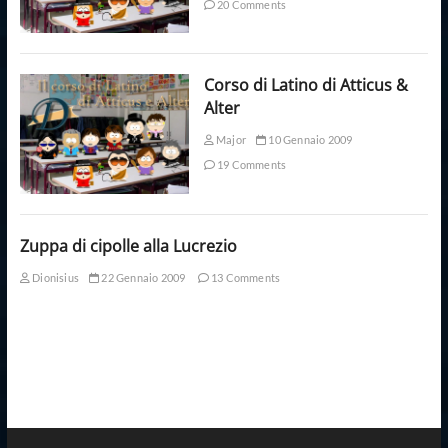
20 Comments
Corso di Latino di Atticus &
Alter
Major
10 Gennaio 2009
19 Comments
Zuppa di cipolle alla Lucrezio
Dionisius
22 Gennaio 2009
13 Comments