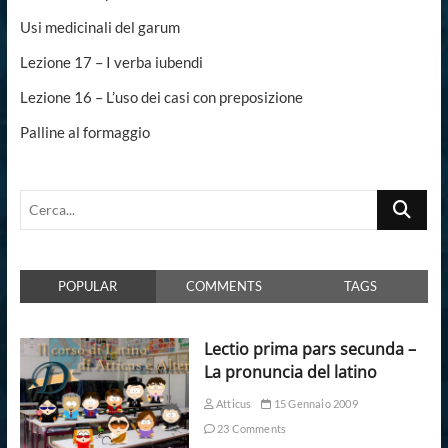
Usi medicinali del garum
Lezione 17 – I verba iubendi
Lezione 16 – L’uso dei casi con preposizione
Palline al formaggio
Cerca...
POPULAR
COMMENTS
TAGS
Lectio prima pars secunda –
La pronuncia del latino
Atticus
15 Gennaio 2009
23 Comments