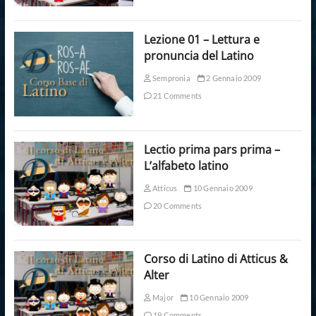
Lezione 01 – Lettura e
pronuncia del Latino
Sempronia
2 Gennaio 2009
21 Comments
Lectio prima pars prima –
L’alfabeto latino
Atticus
10 Gennaio 2009
20 Comments
Corso di Latino di Atticus &
Alter
Major
10 Gennaio 2009
19 Comments