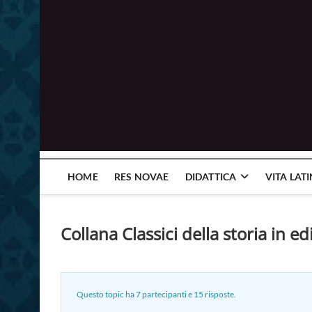
HOME
RES NOVAE
DIDATTICA
VITA LAT
Collana Classici della storia in ed
Questo topic ha 7 partecipanti e 15 risposte.