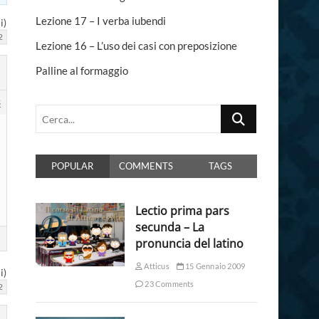
n
Lezione 17 – I verba iubendi
i)
2
Lezione 16 – L’uso dei casi con preposizione
Palline al formaggio
3
Cerca...
POPULAR
COMMENTS
TAGS
Lectio prima pars
secunda – La
pronuncia del latino
Atticus
15 Gennaio 2009
i)
23 Comments
2