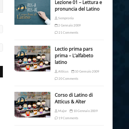
Lezione 01 – Lettura e
pronuncia del Latino
Sempronia
2 Gennaio 2009
21 Comments
Lectio prima pars
prima – L’alfabeto
latino
Atticus
10 Gennaio 2009
20 Comments
Corso di Latino di
Atticus & Alter
Major
10 Gennaio 2009
19 Comments