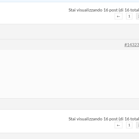
Stai visualizzando 16 post (di 16 total
←
1
#1432
Stai visualizzando 16 post (di 16 total
←
1