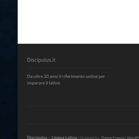
Discipulus.it
Da oltre 20 anni il riferimento online per
imparare il latino
Discipulus – Lingua Latina
| Designed by:
Theme Freesia
|
WordP