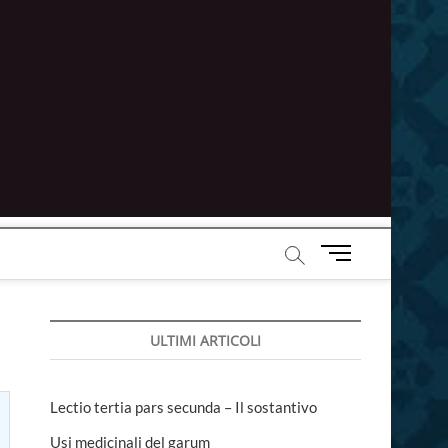
M
e
n
u
ULTIMI ARTICOLI
B
u
t
t
Lectio tertia pars secunda – Il sostantivo
o
Usi medicinali del garum