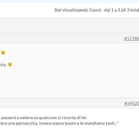
Stai visualizzando 3 post - dal 1 a 3 (di 3 total
#1178
!
sia.
#1452
 passerà a vedere se qualcuno si ricorda di lei.
vare una pernacchia, invece siamo buoni e le mandiamo tanti :*