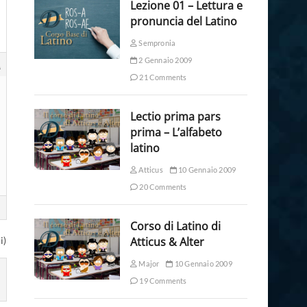
Lezione 01 – Lettura e
pronuncia del Latino
Sempronia
2 Gennaio 2009
1
21 Comments
Lectio prima pars
prima – L’alfabeto
latino
Atticus
10 Gennaio 2009
20 Comments
Corso di Latino di
i)
Atticus & Alter
Major
10 Gennaio 2009
19 Comments