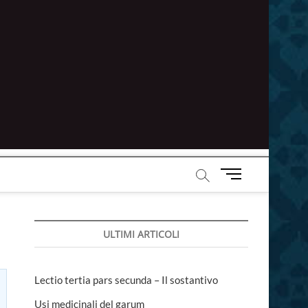
M
e
n
u
ULTIMI ARTICOLI
B
u
t
t
Lectio tertia pars secunda – Il sostantivo
o
Usi medicinali del garum