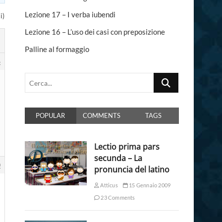
n
Lezione 17 – I verba iubendi
i)
Lezione 16 – L’uso dei casi con preposizione
Palline al formaggio
6
Cerca...
POPULAR
COMMENTS
TAGS
Lectio prima pars
secunda – La
0
pronuncia del latino
Atticus
15 Gennaio 2009
23 Comments