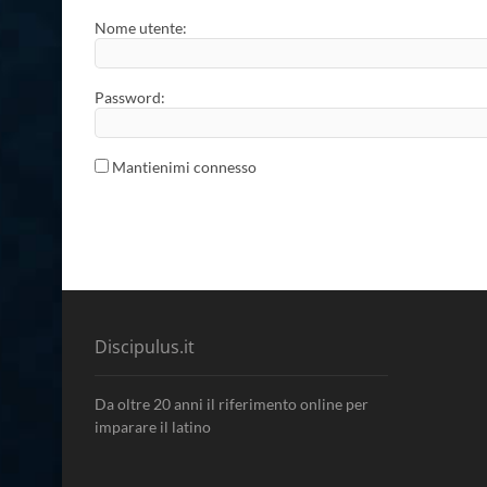
Nome utente:
Password:
Mantienimi connesso
Discipulus.it
Da oltre 20 anni il riferimento online per
imparare il latino