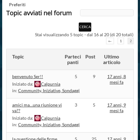
Preferiti
Topic avviati nel forum
Stai visualizzando 5 topic - dal 16 al 20 (di 20 totali)
←
1
2
Topic
Parteci
Post
Ultimo
panti
articolo
benvenuto Ser!!
5
9
17 anni, 8
mesi fa
Iniziato da:
Calpurnia
in:
Community, Iniziative, Sondaggi
amici ma…una riunione vi
3
5
17 anni, 9
va??
mesi fa
Iniziato da:
Calpurnia
in:
Community, Iniziative, Sondaggi
la questione delle firme
5
25
17 anni, 9