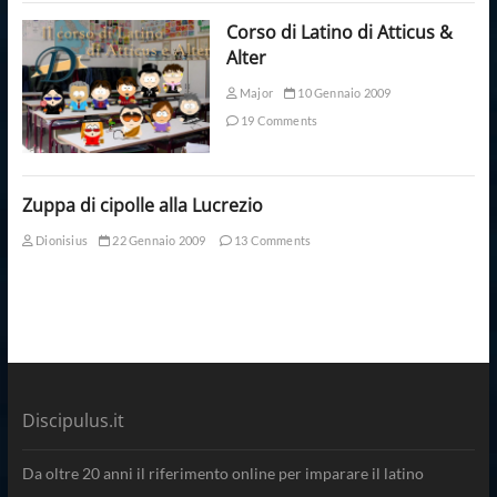
Corso di Latino di Atticus &
Alter
Major
10 Gennaio 2009
19 Comments
Zuppa di cipolle alla Lucrezio
Dionisius
22 Gennaio 2009
13 Comments
Discipulus.it
Da oltre 20 anni il riferimento online per imparare il latino