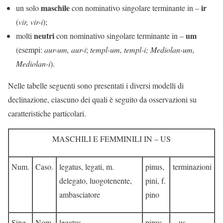
maschile
ir
un solo
con nominativo singolare terminante in –
(
vir, vir-i
);
neutri
um
molti
con nominativo singolare terminante in –
(esempi:
aur-um, aur-i
;
templ-um, templ-i; Mediolan-um,
Mediolan-i
).
Nelle tabelle seguenti sono presentati i diversi modelli di
declinazione, ciascuno dei quali è seguito da osservazioni su
caratteristiche particolari.
MASCHILI E FEMMINILI IN – US
Num.
Caso.
legatus, legati, m.
pinus,
terminazioni
delegato, luogotenente,
pini, f.
ambasciatore
pino
Sing.
Nom.
legatus
pinus
– us