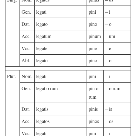
Gen.
legati
pini
– i
Dat.
legato
pino
– o
Acc.
legatum
pinum
– um
Voc.
legate
pine
– e
Abl.
legato
pino
– o
Plur.
Nom.
legati
pini
– i
Gen.
legat ō rum
pin ō
– ō rum
rum
Dat.
legatis
pinis
– is
Acc.
legatos
pinos
– os
Voc.
legati
pini
– i