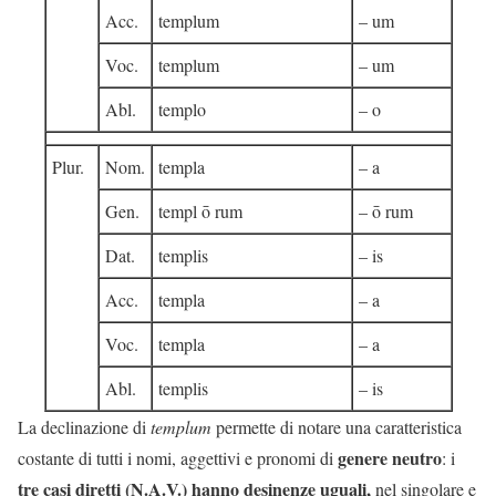
Acc.
templum
– um
Voc.
templum
– um
Abl.
templo
– o
Plur.
Nom.
templa
– a
Gen.
templ ō rum
– ō rum
Dat.
templis
– is
Acc.
templa
– a
Voc.
templa
– a
Abl.
templis
– is
La declinazione di
templum
permette di notare una caratteristica
genere neutro
costante di tutti i nomi, aggettivi e pronomi di
: i
tre casi diretti (N.A.V.) hanno desinenze uguali,
nel singolare e