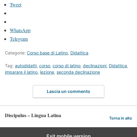
Tweet
WhatsApp
Telegram
Categorie:
Corso base di Latino
,
Didattica
Tag:
autodidatti
,
corso
,
corso di latino
,
declinazioni
,
Didattica
,
imparare il latino
,
lezione
,
seconda declinazione
Lascia un commento
Discipulus – Lingua Latina
Torna in alto
Exit mobile version