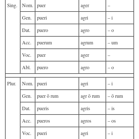
Sing.
Nom.
puer
ager
–
Gen.
pueri
agri
– i
Dat.
puero
agro
– o
Acc.
puerum
agrum
– um
Voc.
puer
ager
–
Abl.
puero
agro
– o
Plur.
Nom.
pueri
agri
– i
Gen.
puer ō rum
agr ō rum
– ō rum
Dat.
pueris
agris
– is
Acc.
pueros
agros
– os
Voc.
pueri
agri
– i