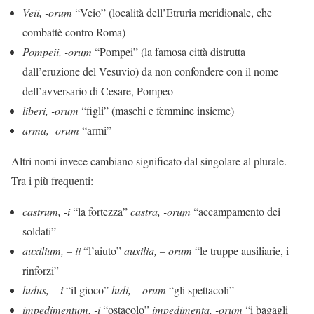
Veii, -orum
“Veio” (località dell’Etruria meridionale, che
combattè contro Roma)
Pompeii, -orum
“Pompei” (la famosa città distrutta
dall’eruzione del Vesuvio) da non confondere con il nome
dell’avversario di Cesare, Pompeo
liberi, -orum
“figli” (maschi e femmine insieme)
arma, -orum
“armi”
Altri nomi invece cambiano significato dal singolare al plurale.
Tra i più frequenti:
castrum, -i
“la fortezza”
castra, -orum
“accampamento dei
soldati”
auxilium, – ii
“l’aiuto”
auxilia, – orum
“le truppe ausiliarie, i
rinforzi”
ludus, – i
“il gioco”
ludi, – orum
“gli spettacoli”
impedimentum, -i
“ostacolo”
impedimenta, -orum
“i bagagli