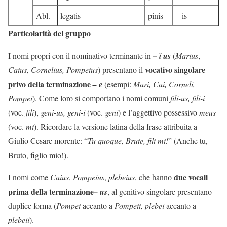
Abl.
legatis
pinis
– is
Particolarità del gruppo
I nomi propri con il nominativo terminante in
–
ĭ
us
(
Marius
,
vocativo singolare
Caius, Cornelius, Pompeius
) presentano il
privo della terminazione
– e
(esempi:
Mari, Cai, Corneli,
Pompei
). Come loro si comportano i nomi comuni
fili-us, fili-i
(voc.
fili
),
geni-us, geni-i
(voc.
geni
) e l’aggettivo possessivo
meus
(voc.
mi
). Ricordare la versione latina della frase attribuita a
Giulio Cesare morente: “
Tu quoque, Brute, fili mi!
” (Anche tu,
Bruto, figlio mio!).
due vocali
I nomi come
Caius
,
Pompeius
,
plebeius
, che hanno
prima della terminazione
– us
, al genitivo singolare presentano
duplice forma (
Pompei
accanto a
Pompeii, plebei
accanto a
plebeii
).