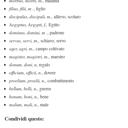
morbus, morbi, m.,
malattia
filius, filii, m
., figlio
discipulus, discipuli, m.,
allievo, scolaro
Aegyptus, Aegypti, f.,
Egitto
dominus, domini, m
., padrone
servus, servi, m.,
schiavo, servo
ager, agri, m.,
campo coltivato
magister, magistri, m.,
maestro
donum, doni, n,
regalo
officium, officii, n.,
dovere
proelium, proelii, n.,
combattimento
bellum, belli, n.,
guerra
bonum, boni, n.,
bene
malum, mali, n.,
male
Condividi questo: