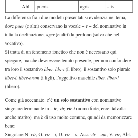
Abl.
pueris
agris
– is
La differenza fra i due modelli presentati si evidenzia nel tema,
dove
puer
(e altri) conservano la vocale
– e –
del nominativo in
tutta la declinazione,
ager
(e altri) la perdono (salvo che nel
vocativo).
Si tratta di un fenomeno fonetico che non è necessario qui
spiegare, ma che deve essere tenuto presente, per non confondere
tra loro il sostantivo
liber, libr-i
(il libro), il sostantivo solo plurale
liber-i, liber-orum
(i figli), l’aggettivo maschile
liber, liber-i
(libero).
un solo sostantivo
Come già accennato, c’è
con nominativo
singolare terminante in
– ir
,
vir, vir-i
(uomo forte, eroe, talvolta
anche marito), ma è di uso molto comune, quindi da memorizzare
bene:
Singolare N.
vir
, G.
vir – i
, D.
vir – o
, Acc.
vir – um
, V.
vir
, Abl.