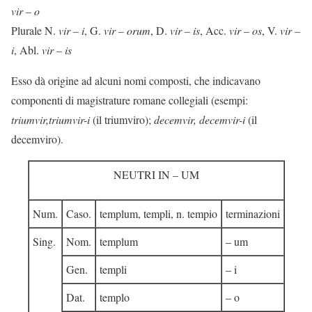
vir – o
Plurale N.
vir – i
, G.
vir – orum
, D.
vir – is
, Acc.
vir – os
, V.
vir –
i
, Abl.
vir – is
Esso dà origine ad alcuni nomi composti, che indicavano
componenti di magistrature romane collegiali (esempi:
triumvir,
triumvir-i
(il triumviro);
decemvir, decemvir-i
(il
decemviro).
NEUTRI IN – UM
Num.
Caso.
templum, templi, n. tempio
terminazioni
Sing.
Nom.
templum
– um
Gen.
templi
– i
Dat.
templo
– o