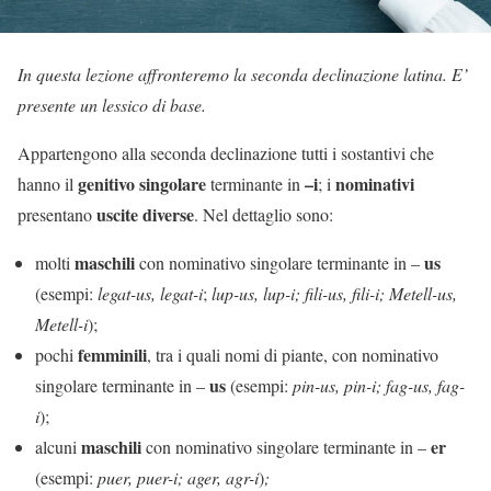
In questa lezione affronteremo la seconda declinazione latina. E’
presente un lessico di base.
Appartengono alla seconda declinazione tutti i sostantivi che
genitivo singolare
–i
nominativi
hanno il
terminante in
; i
uscite diverse
presentano
. Nel dettaglio sono:
maschili
us
molti
con nominativo singolare terminante in –
(esempi:
legat-us, legat-i
;
lup-us, lup-i; fili-us, fili-i; Metell-us,
Metell-i
);
femminili
pochi
, tra i quali nomi di piante, con nominativo
us
singolare terminante in –
(esempi:
pin-us, pin-i; fag-us, fag-
i
);
maschili
er
alcuni
con nominativo singolare terminante in –
(esempi:
puer, puer-i; ager, agr-i
)
;