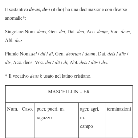
Il sostantivo
de-us, de-i
(il dio) ha una declinazione con diverse
anomalie*:
Singolare Nom.
deus
, Gen.
dei
, Dat.
deo
, Acc.
deum
, Voc.
deus
,
Abl.
deo
Plurale Nom.
dei
/
dii
/
di
, Gen.
deorum
/
deum
, Dat.
deis
/
diis
/
dis
, Acc. deos. Voc.
dei
/
dii
/
di
, Abl.
deis
/
diis
/
dis.
* Il vocativo
deus
è usato nel latino cristiano.
MASCHILI IN – ER
Num.
Caso.
puer, pueri, m.
ager, agri,
terminazioni
ragazzo
m.
campo